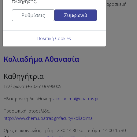
πλοήγησης.
Ώρες επικοινωνίας: 12:00-13:00 Tρίτη, 11.00-12.00 Παρασκευή
Φόρμα επικοινωνίας:
Καραπαναγιώτη Χρυσή
Ρυθμίσεις
Συμφωνώ
26 ΦΕΒΡΟΥΑΡΊΟΥ 2026
Περισσότερα: Καραπαναγιώτη Χρυσή
Πολιτική Cookies
Κολιαδήμα Αθανασία
Καθηγήτρια
Τηλέφωνο: (+302610) 996005
Ηλεκτρονική Διεύθυνση:
akoliadima@upatras.gr
Προσωπική Ιστοσελίδα:
http://www.chem.upatras.gr/faculty/koliadima
Ώρες επικοινωνίας: Τρίτη 12:30-14:30 και Τετάρτη 14:00-15:30