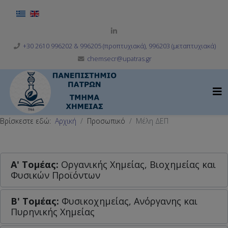
Επιλέξτε τη γλώσσα σας
+30 2610 996202 & 996205 (προπτυχιακά), 996203 (μεταπτυχιακά)
chemsecr@upatras.gr
Βρίσκεστε εδώ:
Αρχική
Προσωπικό
Μέλη ΔΕΠ
Α' Tομέας:
Οργανικής Χημείας, Βιοχημείας και
Φυσικών Προϊόντων
Β' Τομέας:
Φυσικοχημείας, Ανόργανης και
Πυρηνικής Χημείας