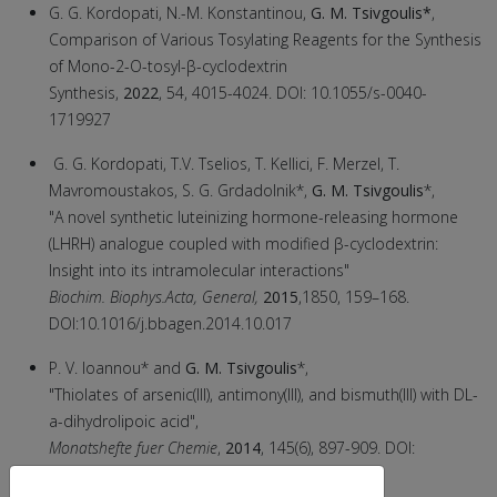
G. G. Kordopati, Ν.-Μ. Konstantinou,
G. M. Tsivgoulis*
,
Comparison of Various Tosylating Reagents for the Synthesis
of Mono-2-O-tosyl-β-cyclodextrin
Synthesis,
2022
, 54, 4015-4024. DOI: 10.1055/s-0040-
1719927
G. G. Kordopati, T.V. Tselios, T. Kellici, F. Merzel, T.
Mavromoustakos, S. G. Grdadolnik*,
G. M. Tsivgoulis
*,
"A novel synthetic luteinizing hormone-releasing hormone
(LHRH) analogue coupled with modified β-cyclodextrin:
Insight into its intramolecular interactions"
Biochim. Biophys.Acta, General,
2015
,1850, 159–168.
DOI:10.1016/j.bbagen.2014.10.017
P. V. Ioannou* and
G. M. Tsivgoulis
*,
"Thiolates of arsenic(III), antimony(III), and bismuth(III) with DL-
a-dihydrolipoic acid",
Monatshefte fuer Chemie
,
2014
, 145(6), 897-909. DOI:
10.1007/s00706-014-1186-9