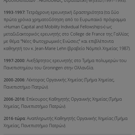
Αρσονολιπιδίων". Ακολούθως, στρατιωτική θητεία (1991-1993).
1993-1997:
Τετράχρονη ερευνητική δραστηριότητα (τα δύο
πρώτα χρόνια χρηματοδότηση από το Eυρωπαϊκό πρόγραμμα
«Human Capital and Mobility Individual Fellowships») ως
μεταδιδακτορικός ερευνητής στο College de France της Γαλλίας
με θέμα "Νέες Φωτοχρωμικές Ενώσεις" και επιβλέποντα
καθηγητή τον κ. Jean-Marie Lehn (βραβείο Νόμπελ Χημείας 1987).
1997-2000:
Aνεξάρτητος ερευνητής στο Τμήμα πολυμερών του
Πανεπιστημίου του Groningen στην Ολλανδία.
2000-2006:
Λέκτορας Οργανικής Χημείας (Τμήμα Χημείας,
Πανεπιστήμιο Πατρών).
2006-2016:
Επίκουρος Καθηγητής Οργανικής Χημείας (Τμήμα
Χημείας, Πανεπιστήμιο Πατρών).
2016-τώρα:
Αναπληρωτής Καθηγητής Οργανικής Χημείας (Τμήμα
Χημείας, Πανεπιστήμιο Πατρών).