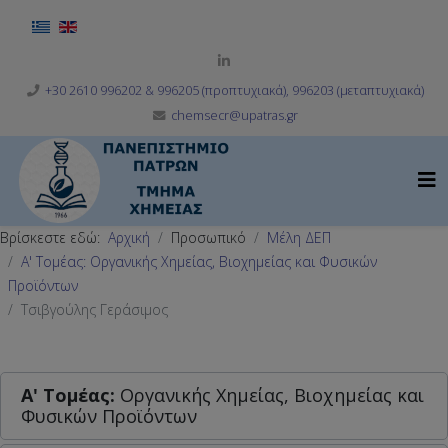
Επιλέξτε τη γλώσσα σας
+30 2610 996202 & 996205 (προπτυχιακά), 996203 (μεταπτυχιακά)
chemsecr@upatras.gr
Βρίσκεστε εδώ:
Αρχική
Προσωπικό
Μέλη ΔΕΠ
Α' Τομέας: Οργανικής Χημείας, Βιοχημείας και Φυσικών
Προϊόντων
Τσιβγούλης Γεράσιμος
Α' Tομέας:
Οργανικής Χημείας, Βιοχημείας και
Φυσικών Προϊόντων