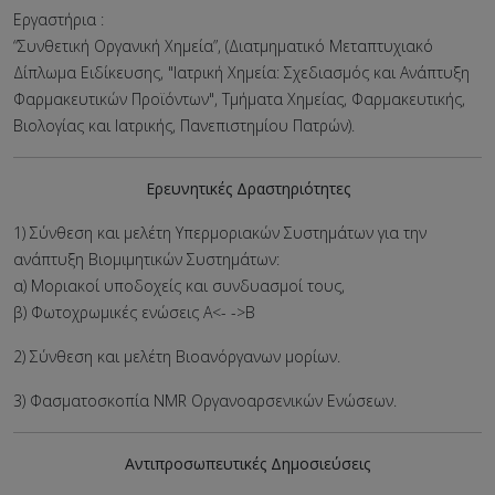
Εργαστήρια :
“Συνθετική Οργανική Χημεία”, (Διατμηματικό Μεταπτυχιακό
Δίπλωμα Ειδίκευσης, "Ιατρική Χημεία: Σχεδιασμός και Ανάπτυξη
Φαρμακευτικών Προϊόντων", Τμήματα Χημείας, Φαρμακευτικής,
Βιολογίας και Ιατρικής, Πανεπιστημίου Πατρών).
Ερευνητικές Δραστηριότητες
1) Σύνθεση και μελέτη Υπερμοριακών Συστημάτων για την
ανάπτυξη Βιομιμητικών Συστημάτων:
α) Μοριακοί υποδοχείς και συνδυασμοί τους,
β) Φωτοχρωμικές ενώσεις Α<- ->Β
2) Σύνθεση και μελέτη Βιοανόργανων μορίων.
3) Φασματοσκοπία NMR Οργανοαρσενικών Ενώσεων.
Αντιπροσωπευτικές Δημοσιεύσεις