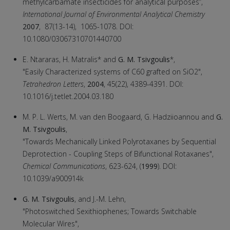
methylcarbamate insecticides for analytical purposes”,
International Journal of Environmental Analytical Chemistry
2007
, 87(13-14), 1065-1078. DOI:
10.1080/03067310701440700
Ε. Ntararas, H. Matralis* and
G. M. Tsivgoulis
*,
"Easily Characterized systems of C60 grafted on SiΟ2",
Tetrahedron Letters
,
2004
, 45(22), 4389-4391. DOI:
10.1016/j.tetlet.2004.03.180
M. P. L. Werts, M. van den Boogaard, G. Hadziioannou and
G.
M. Tsivgoulis
,
"Towards Mechanically Linked Polyrotaxanes by Sequential
Deprotection - Coupling Steps of Bifunctional Rotaxanes",
Chemical Communications
, 623-624, (
1999
). DOI:
10.1039/a900914k
G. M. Tsivgoulis
, and J.-M. Lehn,
"Photoswitched Sexithiophenes; Towards Switchable
Molecular Wires",