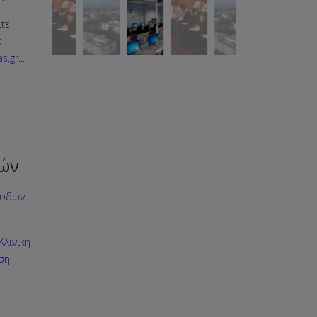
λτε
s-
s.gr
...
ών
ουδών
λινική
ηση