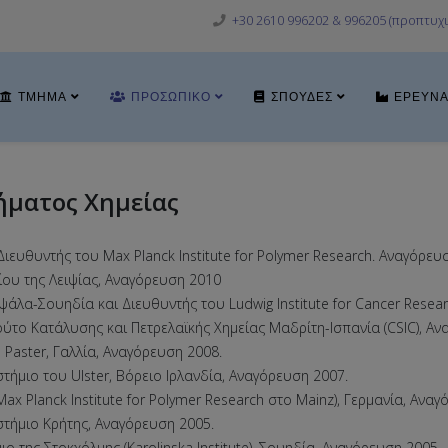
+30 2610 996202 & 996205 (προπτυχι
ΤΜΉΜΑ
ΠΡΟΣΩΠΙΚΌ
ΣΠΟΥΔΈΣ
ΈΡΕΥΝ
ήματος Χημείας
ιευθυντής του Max Planck Institute for Polymer Research. Αναγόρευ
ίου της Λειψίας, Aναγόρευση 2010
ψάλα-Σουηδία και Διευθυντής του Ludwig Institute for Cancer Resea
τούτο Κατάλυσης και Πετρελαϊκής Χημείας Μαδρίτη-Ισπανία (CSIC), A
s Paster, Γαλλία, Αναγόρευση 2008.
στήμιο του Ulster, Βόρειο Ιρλανδία, Αναγόρευση 2007.
Max Planck Institute for Polymer Research στο Mainz), Γερμανία, Ανα
στήμιο Κρήτης, Αναγόρευση 2005.
ιο της Στοκχόλμης (Karolinska Institute), Σουηδία, Αναγόρευση 2005.