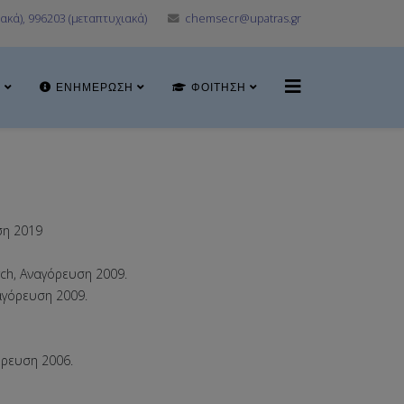
ακά), 996203 (μεταπτυχιακά)
chemsecr@upatras.gr
Α
ΕΝΗΜΈΡΩΣΗ
ΦΟΊΤΗΣΗ
ση 2019
rch, Aναγόρευση 2009.
ναγόρευση 2009.
γόρευση 2006.