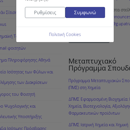
ss
Για διαγραφή από τη λίστα στεί
Ρυθμίσεις
Συμφωνώ
άν Σίτιση
email στη διεύθυνση:
announce
chemistry+unsubscribe@g.upatra
xus
Πολιτική Cookies
ημαϊκή Ταυτότητα
Περισσότερα …
ail φοιτητών
Μεταπτυχιακό
ημα Πληροφόρησης Αθηνά
Πρόγραμμα Σπουδ
είο Ισότητας των Φύλων και
Πρόγραμμα Μεταπτυχιακών Σπ
λέμησης των Διακρίσεων
(ΠΜΣ) στη Χημεία
γορος του Φοιτητή
ΔΠΜΣ Εφαρμοσμένη Βιοχημεία: Κ
ρο Ψυχολογικής και
Χημεία, Βιοτεχνολογία, Αξιολόγ
Φαρμακευτικών προϊόντων
λευτικής Υποστήριξης
ΔΠΜΣ Ιατρική Χημεία και Χημική
δα Ισότιμης Πρόσβασης