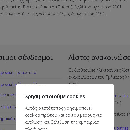
τής Χημείας, Πανεπιστήμιο του Σάσσεξ, Αγγλία, Αναγόρευση 2001.
κό Πανεπιστήμιο της Λουβαίν, Βέλγιο, Αναγόρευση 1991.
σιμοι σύνδεσμοι
Λίστες ανακοινώσ
Οι διαθέσιμες ηλεκτρονικές λίστ
τρονική Γραμματεία
ανακοινώσεων του Τμήματος Χη
είναι:
τρονική πύλη κατάθεσης
των προς τη γραμματεία
Χρησιμοποιούμε cookies
announces-chemistry@g.upatras.
(ΑΝΑΚΟΙΝΩΣΕΙΣ ΤΜΗΜΑΤΟΣ)
://my.upatras.gr/
Αυτός ο ιστότοπος χρησιμοποιεί
Για εγγραφή στη λίστα στείλτε e
cookies πρώτου και τρίτου μέρους για
ημαϊκό ημερολόγιο
διεύθυνση:
announces-
ανάλυση και βελτίωση της εμπειρίας
chemistry+subscribe@g.upatras.
πλοήγησης.