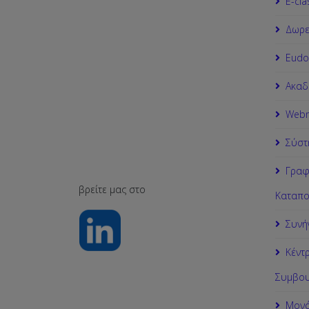
Ε-cla
Δωρε
Εudo
Ακαδ
Webm
Σύστ
Γραφ
βρείτε μας στο
Καταπο
Συνή
Κέντ
Συμβου
Μονά