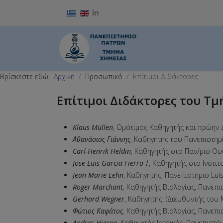
Επιλέξτε τη γλώσσα σας
Βρίσκεστε εδώ:
Αρχική
Προσωπικό
Επίτιμοι Διδάκτορες
Επίτιμοι Διδάκτορες του Τμ
Klaus Müllen
, Ομότιμος Καθηγητής και πρώην Δ
Αθανάσιος Γιάννης
, Καθηγητής του Πανεπιστημ
Carl-Henrik Heldin
, Καθηγητής στο Παν/μιο Ου
Jose Luis Garcia Fierro †
, Καθηγητής στο Ινστι
Jean Marie Lehn
, Καθηγητής, Πανεπιστήμιο Lui
Roger Marchant
, Καθηγητής Βιολογίας, Πανεπι
Gerhard Wegner
, Καθηγητής, (Διευθυντής του 
Φώτιος Καφάτος
, Καθηγητής Βιολογίας, Πανεπι
Andres Hjerpe
, Καθηγητής Ιατρικής, Πανεπιστήμ