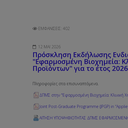
ΕΜΦΑΝΊΣΕΙΣ: 402
12 ΜΆΙ 2026
Πρόσκληση Εκδήλωσης Ενδι
"Εφαρμοσμένη Βιοχημεία: Κ
Προϊόντων" για το έτος 202
Πληροφορίες στα επισυναπτόμενα.
ΔΠΜΣ στην "Εφαρμοσμένη Βιοχημεία: Κλινική Χη
Joint Post-Graduate Programme (JPGP) in “Applie
ΑΙΤΗΣΗ ΥΠΟΨΗΦΙΟΤΗΤΑΣ ΔΠΜΣ ΕΦΑΡΜΟΣΜΕΝΗ 