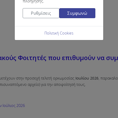
πλοήγησης.
Ρυθμίσεις
Συμφωνώ
Πολιτική Cookies
κούς Φοιτητές που επιθυμούν να συμ
μμετέχουν στην προσεχή τελετή ορκωμοσίας
Ιουλίου
2026
, παρακαλο
 επισυναπτόμενο αρχείο) για την αποφοίτησή τους,
 Ιούλιος 2026