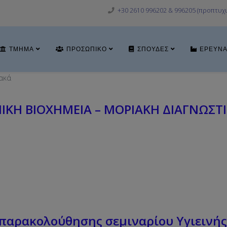
+30 2610 996202 & 996205 (προπτυχι
ΤΜΉΜΑ
ΠΡΟΣΩΠΙΚΌ
ΣΠΟΥΔΈΣ
ΈΡΕΥΝ
ακά
ΝΙΚΗ ΒΙΟΧΗΜΕΙΑ – ΜΟΡΙΑΚΗ ΔΙΑΓΝΩΣΤ
αρακολούθησης σεμιναρίου Υγιεινής