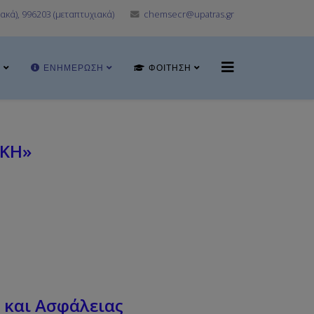
ακά), 996203 (μεταπτυχιακά)
chemsecr@upatras.gr
Α
ΕΝΗΜΈΡΩΣΗ
ΦΟΊΤΗΣΗ
ΙΚΗ»
 και Ασφάλειας