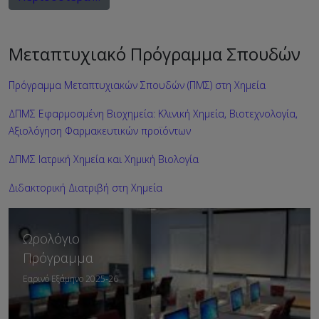
Μεταπτυχιακό Πρόγραμμα Σπουδών
Πρόγραμμα Μεταπτυχιακών Σπουδών (ΠΜΣ) στη Χημεία
ΔΠΜΣ Εφαρμοσμένη Βιοχημεία: Κλινική Χημεία, Βιοτεχνολογία,
Αξιολόγηση Φαρμακευτικών προϊόντων
ΔΠΜΣ Ιατρική Χημεία και Χημική Βιολογία
Διδακτορική Διατριβή στη Χημεία
Ωρολόγιο
Πρόγραμμα
Εαρινό Εξάμηνο 2025-26