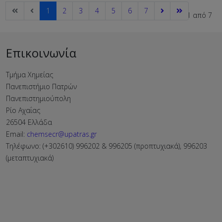
1
2
3
4
5
6
7
Σελίδα 1 από 7
Επικοινωνία
Τμήμα Χημείας
Πανεπιστήμιο Πατρών
Πανεπιστημιούπολη
Ρίο Αχαΐας
26504 Ελλάδα
Email:
chemsecr@upatras.gr
Τηλέφωνο: (+302610) 996202 & 996205 (προπτυχιακά), 996203
(μεταπτυχιακά)