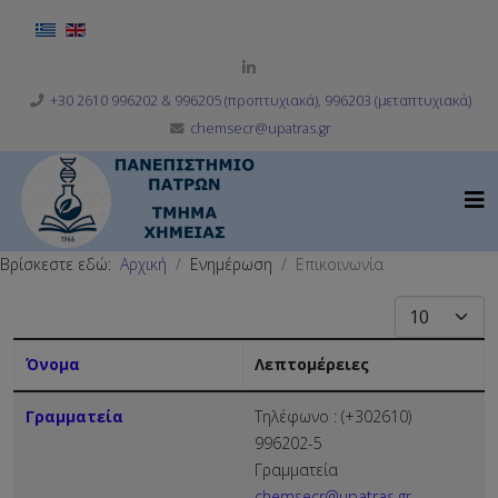
Επιλέξτε τη γλώσσα σας
+30 2610 996202 & 996205 (προπτυχιακά), 996203 (μεταπτυχιακά)
chemsecr@upatras.gr
Βρίσκεστε εδώ:
Αρχική
Ενημέρωση
Επικοινωνία
Εμφάνιση #
Όνομα
Λεπτομέρειες
Επαφές,
Γραμματεία
Τηλέφωνο : (+302610)
996202-5
Γραμματεία
chemsecr@upatras.gr