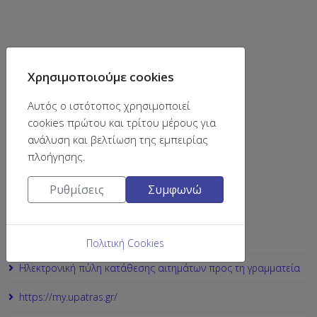
Χρησιμοποιούμε cookies
Αυτός ο ιστότοπος χρησιμοποιεί
cookies πρώτου και τρίτου μέρους για
βρείτε μας στο
ανάλυση και βελτίωση της εμπειρίας
πλοήγησης.
Ρυθμίσεις
Συμφωνώ
Χρήσιμοι σύνδεσμοι
Ηλεκτρονική Γραμματεία
Πολιτική Cookies
Ηλεκτρονική πύλη κατάθεσης αιτημάτων προς τη γραμματεία
https://my.upatras.gr/