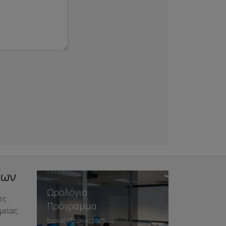
εων
Ωρολόγιο
ες
Πρόγραμμα
μείας
Εαρινό Εξάμηνο 2025-26