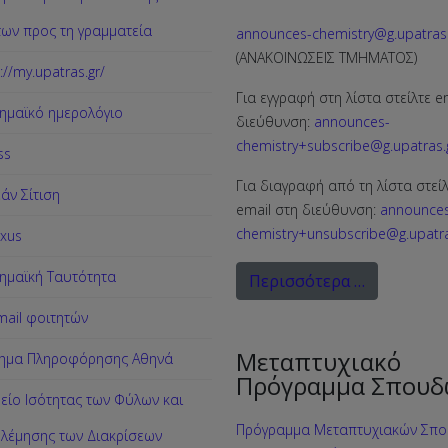
των προς τη γραμματεία
announces-chemistry@g.upatras.
(ΑΝΑΚΟΙΝΩΣΕΙΣ ΤΜΗΜΑΤΟΣ)
://my.upatras.gr/
Για εγγραφή στη λίστα στείλτε e
ημαϊκό ημερολόγιο
διεύθυνση:
announces-
chemistry+subscribe@g.upatras.
ss
Για διαγραφή από τη λίστα στεί
άν Σίτιση
email στη διεύθυνση:
announce
chemistry+unsubscribe@g.upatra
xus
ημαϊκή Ταυτότητα
Περισσότερα …
ail φοιτητών
Μεταπτυχιακό
ημα Πληροφόρησης Αθηνά
Πρόγραμμα Σπουδ
είο Ισότητας των Φύλων και
Πρόγραμμα Μεταπτυχιακών Σπ
λέμησης των Διακρίσεων