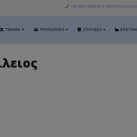
+30 2610 996202 & 996205 (προπτυχι
ΤΜΉΜΑ
ΠΡΟΣΩΠΙΚΌ
ΣΠΟΥΔΈΣ
ΈΡΕΥΝ
ίλειος