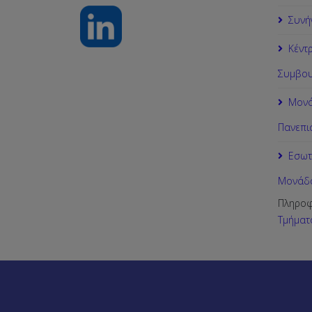
Συνή
Κέντ
Συμβου
Μονά
Πανεπι
Εσωτ
Μονάδα
Πληροφ
Τμήματ