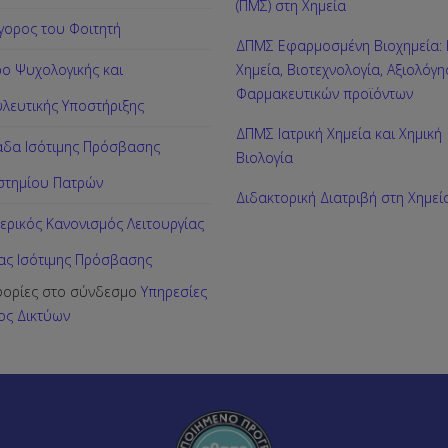
(ΠΜΣ) στη Χημεία
γορος του Φοιτητή
ΔΠΜΣ Εφαρμοσμένη Βιοχημεία: Κ
ρο Ψυχολογικής και
Χημεία, Βιοτεχνολογία, Αξιολόγ
Φαρμακευτικών προϊόντων
λευτικής Υποστήριξης
ΔΠΜΣ Ιατρική Χημεία και Χημική
δα Ισότιμης Πρόσβασης
Βιολογία
στημίου Πατρών
Διδακτορική Διατριβή στη Χημεί
ερικός Κανονισμός Λειτουργίας
ς Ισότιμης Πρόσβασης
ορίες στο σύνδεσμο
Υπηρεσίες
ος Δικτύων