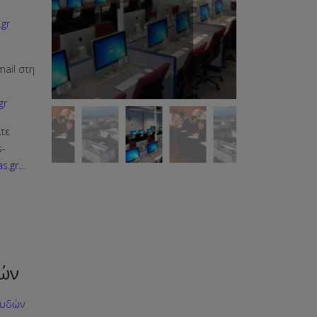
gr
mail στη
gr
λτε
s-
s.gr
...
ών
ουδών