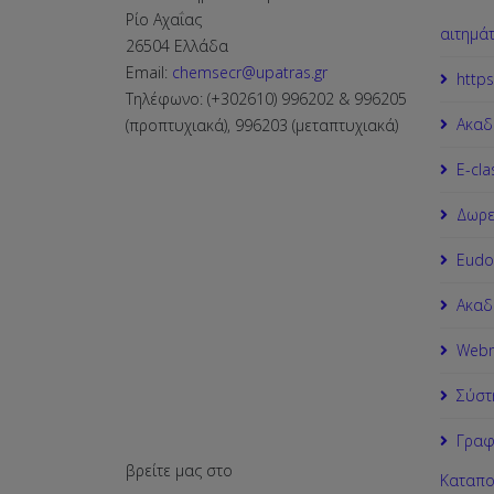
Ρίο Αχαΐας
αιτημά
26504 Ελλάδα
Email:
chemsecr@upatras.gr
https
Τηλέφωνο: (+302610) 996202 & 996205
Ακαδ
(προπτυχιακά), 996203 (μεταπτυχιακά)
Ε-cla
Δωρε
Εudo
Ακαδ
Webm
Σύστ
Γραφ
βρείτε μας στο
Καταπο