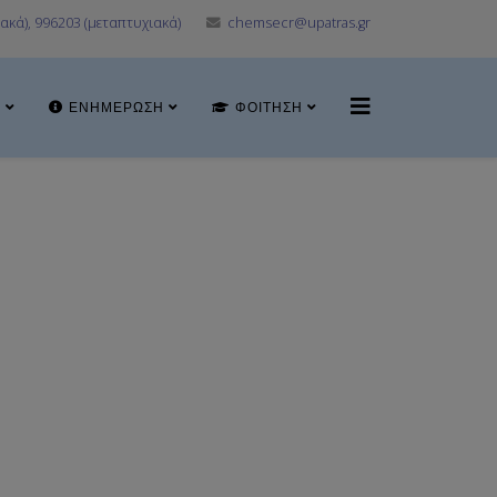
ακά), 996203 (μεταπτυχιακά)
chemsecr@upatras.gr
Α
ΕΝΗΜΈΡΩΣΗ
ΦΟΊΤΗΣΗ