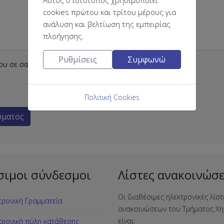
cookies πρώτου και τρίτου μέρους για
ανάλυση και βελτίωση της εμπειρίας
πλοήγησης.
Ρυθμίσεις
Συμφωνώ
ου σε σας
Πολιτική Cookies
ύματος
σιμοι σύνδεσμοι
Λίστες ανακοινώσ
Οι διαθέσιμες ηλεκτρονικές λίστ
τρονική Γραμματεία
ανακοινώσεων του Τμήματος Χη
είναι:
τρονική πύλη κατάθεσης