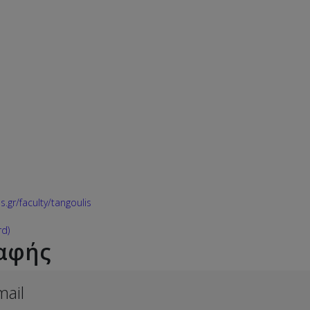
.gr/faculty/tangoulis
rd)
αφής
ail