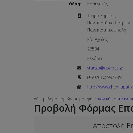
Θέση:
Καθηγητής
Διεύθυνση:
Τμήμα Χημείας
Πανεπιστήμιο Πατρών
Πανεπιστημιούπολη
Ρίο Αχαΐας
26504
Ελλάδα
Email:
vtango@upatras.gr
Τηλέφωνο:
(+302610) 997739
Ιστότοπος:
http://www.chem.upatras
Λήψη πληροφοριών σε μορφή:
Εικονική κάρτα (vCa
Προβολή Φόρμας Επ
Αποστολή Em