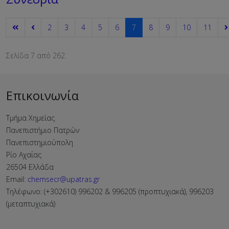
2
3
4
5
6
7
8
9
10
11
Σελίδα 7 από 262
Επικοινωνία
Τμήμα Χημείας
Πανεπιστήμιο Πατρών
Πανεπιστημιούπολη
Ρίο Αχαΐας
26504 Ελλάδα
Email:
chemsecr@upatras.gr
Τηλέφωνο: (+302610) 996202 & 996205 (προπτυχιακά), 996203
(μεταπτυχιακά)