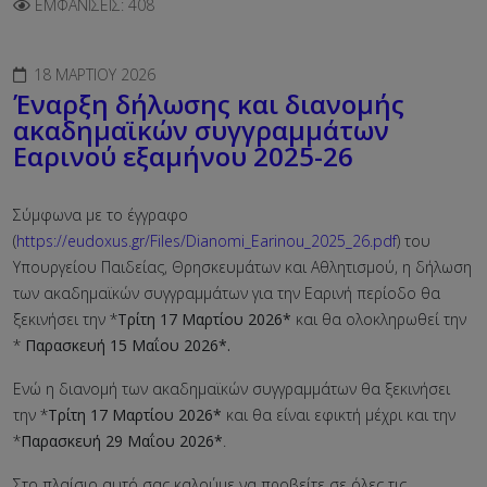
ΕΜΦΑΝΊΣΕΙΣ: 408
18 ΜΑΡΤΊΟΥ 2026
Έναρξη δήλωσης και διανομής
ακαδημαϊκών συγγραμμάτων
Εαρινού εξαμήνου 2025-26
Σύμφωνα με το έγγραφο
(
https://eudoxus.gr/Files/Dianomi_Earinou_2025_26.pdf
) του
Υπουργείου Παιδείας, Θρησκευμάτων και Αθλητισμού, η δήλωση
των ακαδημαϊκών συγγραμμάτων για την Εαρινή περίοδο θα
ξεκινήσει την *
Τρίτη 17 Μαρτίου 2026*
και θα ολοκληρωθεί την
*
Παρασκευή 15 Μαΐου 2026*.
Ενώ η διανομή των ακαδημαϊκών συγγραμμάτων θα ξεκινήσει
την *
Τρίτη 17 Μαρτίου 2026*
και θα είναι εφικτή μέχρι και την
*
Παρασκευή 29 Μαΐου 2026*
.
Στο πλαίσιο αυτό σας καλούμε να προβείτε σε όλες τις