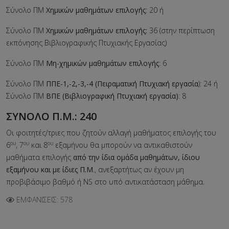
Σύνολο ΠΜ
Χημικών μαθημάτων επιλογής
: 20 ή
Σύνολο ΠΜ
Χημικών μαθημάτων επιλογής:
36 (στην περίπτωση
εκπόνησης Βιβλιογραφικής Πτυχιακής Εργασίας)
Σύνολο ΠΜ
Μη-χημικών μαθημάτων επιλογής
: 6
Σύνολο ΠΜ
ΠΠΕ-1,-2,-3,-4 (Πειραματική Πτυχιακή εργασία
): 24 ή
Σύνολο ΠΜ
B
ΠΕ (Βιβλιογραφική Πτυχιακή εργασία)
: 8
ΣΥΝΟΛΟ Π.Μ.: 240
Οι φοιτητές/τριες που ζητούν αλλαγή μαθήματος επιλογής του
ου
ου
ου
6
, 7
και 8
εξαμήνου θα μπορούν να αντικαθιστούν
μαθήματα επιλογής
από την ίδια ομάδα μαθημάτων, ίδιου
εξαμήνου και με ίδιες Π.Μ
., ανεξαρτήτως αν έχουν μη
προβιβάσιμο βαθμό ή ΝS στο υπό αντικατάσταση μάθημα.
ΕΜΦΑΝΊΣΕΙΣ: 578