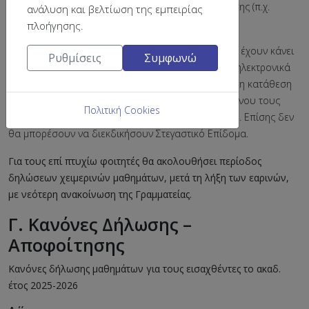
αιτιολογημένη και αποδεδειγμένη αδυναμία δήλωσης (π.χ.
ανάλυση και βελτίωση της εμπειρίας
ιατρικοί λόγοι-νοσηλεία).
πλοήγησης.
Τα ονόματα των φοιτητών που δεν θα βρεθούν να έχουν κάνει
Ρυθμίσεις
Συμφωνώ
δήλωση μαθημάτων δεν θα συμπεριληφθούν στα ηλεκτρονικά
βαθμολόγια και ως εκ τούτου δεν θα είναι δυνατή η κατάθεση
βαθμολογίας γι’ αυτούς στην εξεταστική του εξαμήνου τους
Πολιτική Cookies
αλλά ούτε και στην επαναληπτική του Σεπτεμβρίου. Επίσης δεν
θα μπορέσουν να διεκδικήσουν Στεγαστικό Επίδομα.
Για τους επί πτυχίω φοιτητές θα ακολουθήσει περίοδος
δηλώσεων χειμερινών μαθημάτων, μετά τη λήξη των εαρινών,
με νεότερη ανακοίνωση της Γραμματείας.
Γ. Κανόνες Δήλωσης –
Αποφοίτησης
Κανόνες δήλωσης μαθημάτων για τους εισαχθέντες το ακαδ.
έτος 2025-2026