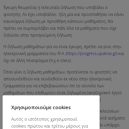
Έγκυρη θεωρείται η τελευταία δήλωση που υποβάλει ο
φοιτητής. Αν έχει υποβάλλει ήδη μία και προσπαθήσει να κάνει
καινούργια δήλωση με προσθήκη κάποιου μαθήματος, θα
πρέπει να συμπεριλάβει και πάλι όλα τα μαθήματα που είχε
δηλώσει στην προηγούμενη δήλωση.
Η δήλωση μαθημάτων για να είναι έγκυρη, πρέπει να γίνει στην
ηλεκτρονική γραμματεία του Ψ.Α. (
https://progress.upatras.gr
) και
όχι σε άλλη πλατφόρμα (π.χ e-class).
Όταν γίνει η δήλωση μαθημάτων, προτείνεται οι φοιτητές να
αποσυνδεθούν και συνδεθούν εκ νέου στην ηλεκτρονική
Γραμματεία για να επιβεβαιώσουν ότι το σύνολο των
μαθημάτων που επιθυμούν είναι δηλωμένα (ακαδημαϊκό έργο).
(Συνιστούμε να κρατήσετε screenshot της δήλωσης).
Χρησιμοποιούμε cookies
Κατόπιν επανειλημμένων σχετικών αποφάσεων Συνελεύσεων
του Τμήματος, επισημαίνεται ότι δεν θα γίνονται δεκτά αιτήματα
Αυτός ο ιστότοπος χρησιμοποιεί
εκπρόθεσμων δηλώσεων μαθημάτων παρά μόνο εάν υπάρχει
cookies πρώτου και τρίτου μέρους για