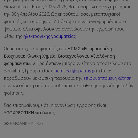
Ακαδημαϊκού Έτους 2025-2026, θα παραμείνει ανοιχτή έως και
την 30η Απριλίου 2026. Ως εκ τούτου, όσοι μεταπτυχιακοί
φοιτητές και υποψήφιοι Διδάκτορες είναι εγγεγραμμένοι στο
ψηφιακό άλμα
οφείλουν
να ανανεώσουν την εγγραφή τους
μέσω της
ηλεκτρονικής γραμματείας
.
Οι μεταπτυχιακοί φοιτητές του
ΔΠΜΣ «Εφαρμοσμένη
Βιοχημεία: Κλινική Χημεία, Βιοτεχνολογία, Αξιολόγηση
φαρμακευτικών Προϊόντων»
μπορούν είτε να αποστείλουν στο
e-mail της Γραμματείας (
chemsecr@upatras.gr
), είτε να
παραδώσουν με φυσική παρουσία την
επισυναπτόμενη αίτηση
,
συνοδευόμενη από το αποδεικτικό κατάθεσης της δόσης τελών
φοίτησης.
Σας επισημαίνουμε ότι η ανανέωση εγγραφής είναι
ΥΠΟΧΡΕΩΤΙΚΗ
για όλους.
ΕΜΦΑΝΊΣΕΙΣ: 327