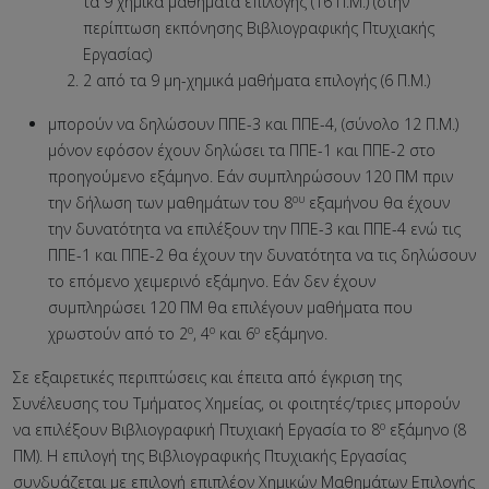
τα 9 χημικά μαθήματα επιλογής (16 Π.Μ.) (στην
περίπτωση εκπόνησης Βιβλιογραφικής Πτυχιακής
Εργασίας)
2 από τα 9 μη-χημικά μαθήματα επιλογής (6 Π.Μ.)
μπορούν να δηλώσουν ΠΠΕ-3 και ΠΠΕ-4, (σύνολο 12 Π.Μ.)
μόνον εφόσον έχουν δηλώσει τα ΠΠΕ-1 και ΠΠΕ-2 στο
προηγούμενο εξάμηνο. Εάν συμπληρώσουν 120 ΠΜ πριν
ου
την δήλωση των μαθημάτων του 8
εξαμήνου θα έχουν
την δυνατότητα να επιλέξουν την ΠΠΕ-3 και ΠΠΕ-4 ενώ τις
ΠΠΕ-1 και ΠΠΕ-2 θα έχουν την δυνατότητα να τις δηλώσουν
το επόμενο χειμερινό εξάμηνο. Εάν δεν έχουν
συμπληρώσει 120 ΠΜ θα επιλέγουν μαθήματα που
ο
ο
ο
χρωστούν από το 2
, 4
και 6
εξάμηνο.
Σε εξαιρετικές περιπτώσεις και έπειτα από έγκριση της
Συνέλευσης του Τμήματος Χημείας, οι φοιτητές/τριες μπορούν
ο
να επιλέξουν Βιβλιογραφική Πτυχιακή Εργασία το 8
εξάμηνο (8
ΠΜ). Η επιλογή της Βιβλιογραφικής Πτυχιακής Εργασίας
συνδυάζεται με επιλογή επιπλέον Χημικών Μαθημάτων Επιλογής