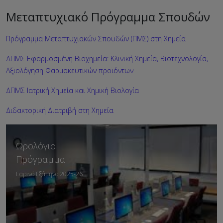
Μεταπτυχιακό Πρόγραμμα Σπουδών
Πρόγραμμα Μεταπτυχιακών Σπουδών (ΠΜΣ) στη Χημεία
ΔΠΜΣ Εφαρμοσμένη Βιοχημεία: Κλινική Χημεία, Βιοτεχνολογία,
Αξιολόγηση Φαρμακευτικών προϊόντων
ΔΠΜΣ Ιατρική Χημεία και Χημική Βιολογία
Διδακτορική Διατριβή στη Χημεία
Ωρολόγιο
Πρόγραμμα
Εαρινό Εξάμηνο 2025-26