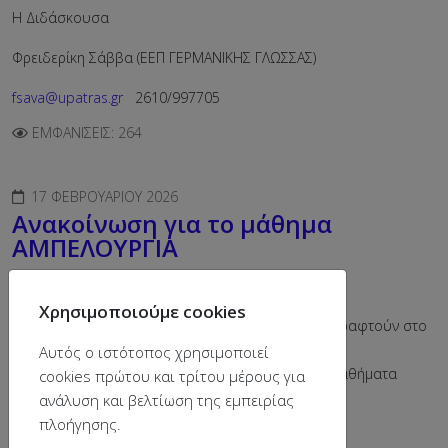
Η Διδάσκουσα
Φρειδερίκη Σάββα (ΕΕΠ ΓΕΡΜΑΝΙΚΗΣ ΓΛΩΣΣΑΣ)
fsava@upatras.gr
2610/997705
ΕΜΦΑΝΊΣΕΙΣ: 264
17 ΦΕΒΡΟΥΑΡΊΟΥ 2026
Ανακοίνωση για το μάθημα
ΑΜΠΕΛΟΥΡΓΙΑ
Παρακαλούνται οι φοιτητές του Τμήματος που θα
Χρησιμοποιούμε cookies
παρακολουθήσουν το μάθημα ΑΜΠΕΛΟΥΡΓΙΑ να γραφτούν στο
eclass του μαθήματος
Αυτός ο ιστότοπος χρησιμοποιεί
https://eclass.upatras.gr/courses/CHEM2025/
. Τα μαθήματα
cookies πρώτου και τρίτου μέρους για
έχουν ξεκινήσει.
ανάλυση και βελτίωση της εμπειρίας
πλοήγησης.
ΕΜΦΑΝΊΣΕΙΣ: 201