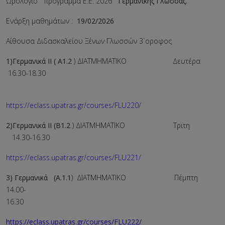
Ωρολόγιο πρόγραμμα Ε.Ε. 2026
Γερμανικής Γλώσσας.
Ενάρξη μαθημάτων :
19/02/2026
Αίθουσα Διδασκαλείου Ξένων Γλωσσών 3`οροφος
1)Γερμανικά Ι
I
( Α1.2
) ΔΙΑΤΜΗΜΑΤΙΚΟ Δευτέρα
16.30-18.30
https://eclass.upatras.gr/courses/FLU220/
2)Γερμανικά ΙΙ (Β1.2
) ΔΙΑΤΜΗΜΑΤΙΚΟ Τρϊτη
14.30-16.30
https://eclass.upatras.gr/courses/FLU221/
3) Γερμανικά (Α.1.1
) ΔΙΑΤΜΗΜΑΤΙΚΟ Πέμπτη
14.00-
16.3
https://eclass.upatras.gr/courses/FLU222/