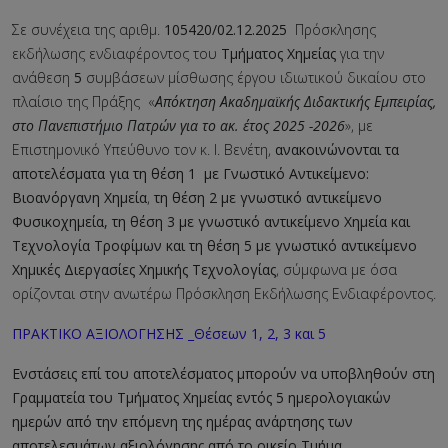
Σε συνέχεια της αριθμ.
105420/02.12.2025
Πρόσκλησης
εκδήλωσης ενδιαφέροντος του
Τμήματος Χημείας
για την
ανάθεση
5
συμβάσεων μίσθωσης έργου ιδιωτικού δικαίου στο
πλαίσιο της Πράξης «
Απόκτηση Ακαδημαϊκής Διδακτικής Εμπειρίας,
στο Πανεπιστήμιο Πατρών για το ακ. έτος 2025 -2026
», με
Επιστημονικό Υπεύθυνο τον κ. Ι. Βενέτη,
ανακοινώνονται τα
αποτελέσματα για τη θέση 1 με Γνωστικό Αντικείμενο:
Βιοανόργανη Χημεία
,
τη θέση 2 με γνωστικό αντικείμενο
Φυσικοχημεία, τη θέση 3 με γνωστικό αντικείμενο Χημεία και
Τεχνολογία Τροφίμων και τη θέση 5 με γνωστικό αντικείμενο
Χημικές Διεργασίες Χημικής Τεχνολογίας
, σύμφωνα με όσα
ορίζονται στην ανωτέρω Πρόσκληση Εκδήλωσης Ενδιαφέροντος.
ΠΡΑΚΤΙΚΟ ΑΞΙΟΛΟΓΗΣΗΣ _Θέσεων 1, 2, 3 και 5
Ενστάσεις επί του αποτελέσματος μπορούν να υποβληθούν στη
Γραμματεία του Τμήματος Χημείας εντός 5 ημερολογιακών
ημερών από την επόμενη της ημέρας ανάρτησης των
αποτελεσμάτων αξιολόγησης από το οικείο Τμήμα.