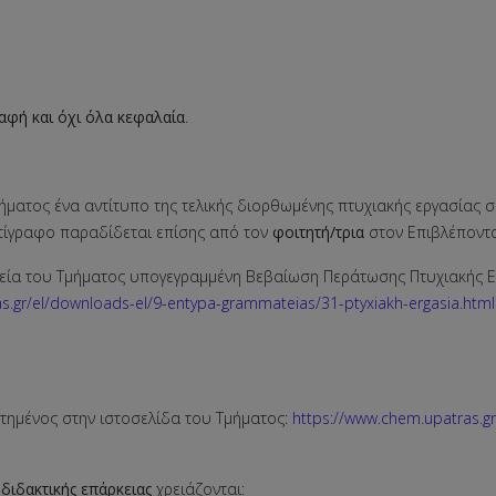
φή και όχι όλα κεφαλαία
.
ήματος ένα αντίτυπο της τελικής διορθωμένης πτυχιακής εργασίας 
τίγραφο παραδίδεται επίσης από τον
φοιτητή/τρια
στον Επιβλέπον
εία του Τμήματος υπογεγραμμένη Βεβαίωση Περάτωσης Πτυχιακής Ε
s.gr/el/downloads-el/9-entypa-grammateias/31-ptyxiakh-ergasia.html
τημένος στην ιστοσελίδα του Τμήματος:
https://www.chem.upatras.gr
διδακτικής επάρκειας
χρειάζονται: