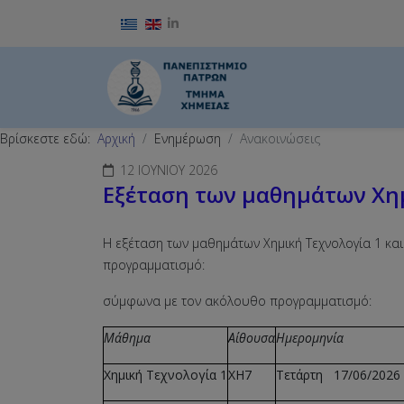
Επιλέξτε τη γλώσσα σας
Βρίσκεστε εδώ:
Αρχική
Ενημέρωση
Ανακοινώσεις
12 ΙΟΥΝΊΟΥ 2026
Εξέταση των μαθημάτων Χημ
Η εξέταση των μαθημάτων Χημική Τεχνολογία 1 κ
προγραμματισμό:
σύμφωνα με τον ακόλουθο προγραμματισμό:
Μάθημα
Αίθουσα
Ημερομηνία
Χημική Τεχνολογία 1
ΧΗ7
Τετάρτη
17
/0
6
/202
6