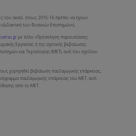
τες του ακαδ. έτους 2015-16 πρέπει να έχουν
«Διδακτική των Φυσικών Επιστημών»),
atras.gr
με τίτλο «Πρόσκληση παρουσίασης
υχιακής Εργασίας ή της σχετικής βεβαίωσης
τημών και Τεχνολογίας (ΜΕΤ), αντί του σχεδίου
τους χορηγηθεί βεβαίωση παιδαγωγικής επάρκειας,
όγραμμα παιδαγωγικής επάρκειας του ΜΕΤ, αντί
θησης από το ΜΕΤ.