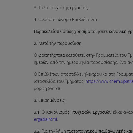
3. Τίτλο πτυχιακής εργασίας.
4. Ονοματεπώνυμο Επιβλέποντα.
Παρακαλείσθε όπως χρησιμοποιήσετε κανονική γρα
2. Μετά την παρουσίαση
Ο
φοιτητής/τρια
καταθέτει στην Γραμματεία του Τμ
ημερών
από την ημερομηνία παρουσίασης. Ένα αν
Ο Επιβλέπων αποστέλλει ηλεκτρονικά στη Γραμματ
ιστοσελίδα του Τμήματος:
https://www.chem.upatra
μορφή (word).
3. Επισημάνσεις
3.1
. Ο
Κανονισμός Πτυχιακών Εργασιών
είναι αναρ
ergasia.html
.
3.2
. Για την λήψη
πιστοποιητικού παιδαγωγικής και 