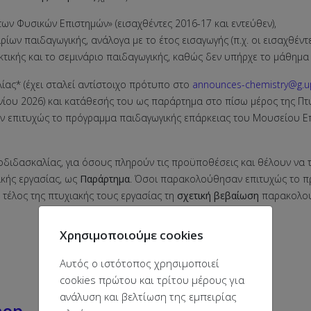
ων Φυσικών Επιστημών» (εισαχθέντες 2016-17 και εντεύθεν),
ρίων παιδαγωγικής, ανάλογα με το έτος εισαγωγής (π.χ. οι εισαχθέν
τικής και το σεμινάριο παιδαγωγικής, καθώς δεν υπήρχε το μάθημα 
ας* (έχει σταλεί αντίστοιχο πρότυπο στο
announces-chemistry@g.up
υνίου 2026) και κατάθεσής του ως παράρτημα στο πίσω μέρος της Πτ
πιτυχώς το πρόγραμμα παιδαγωγικής επάρκειας του Μουσείου Επισ
διδασκαλίας, για όσους πληρούν τις προϋποθέσεις και θέλουν να 
ακής εργασίας, ως
Παράρτημα
. Όσοι παρακολούθησαν επιτυχώς το πρ
τέλος της πτυχιακής τους εργασίας τη
σχετική βεβαίωση
παρακολού
Χρησιμοποιούμε cookies
Αυτός ο ιστότοπος χρησιμοποιεί
cookies πρώτου και τρίτου μέρους για
ανάλυση και βελτίωση της εμπειρίας
hop