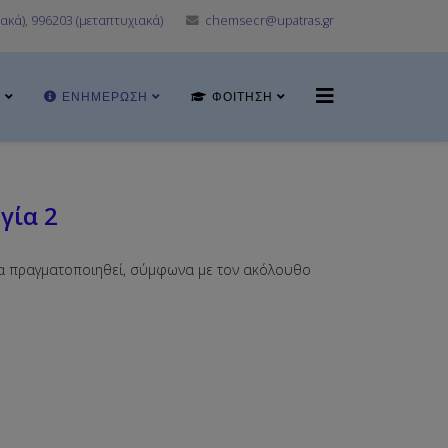
ακά), 996203 (μεταπτυχιακά)
chemsecr@upatras.gr
Α
ΕΝΗΜΈΡΩΣΗ
ΦΟΊΤΗΣΗ
γία 2
θα πραγματοποιηθεί, σύμφωνα με τον ακόλουθο