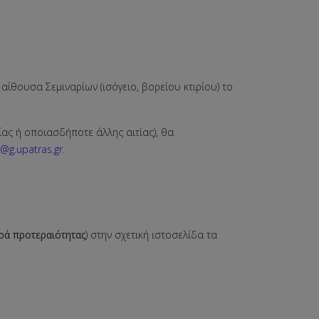
θουσα Σεμιναρίων (ισόγειο, βορείου κτιρίου) το
ας ή οποιασδήποτε άλλης αιτίας), θα
@g.upatras.gr
.
ιρά προτεραιότητας
) στην σχετική ιστοσελίδα τα