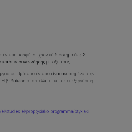
σε έντυπη μορφή, σε χρονικό διάστημα
έως 2
τα
κατόπιν συνεννόησης
μεταξύ τους
.
ργασίας. Πρότυπο έντυπο είναι αναρτημένο στην
. Η βεβαίωση αποστέλλεται και σε επεξεργάσιμη
/el/studies-el/proptyxiako-programma/ptyxiaki-