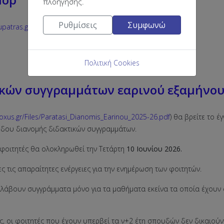
πλοήγησης.
Ρυθμίσεις
Συμφωνώ
s.upatras.gr/academic-publishing-workshop-08-06-2026/
Πολιτική Cookies
ικών συγγραμμάτων εαρινού εξαμήνου
oxus.gr/Files/Paratasi_Dianomis_Earinou_2025-26.pdf
) θα βρείτε το 
ιόδου διανομής διδακτικών συγγραμμάτων.
 φοιτητές θα ολοκληρωθεί την Τετάρτη
10 Ιουνίου 2026.
ς τις απαραίτητες ενέργειες για την ενημέρωση των φοιτητών.
ραλάβουν συγγράμματα μόνο για τα μαθήματα εκείνα τα οποία έχουν
ς, οι φοιτητές που έχουν υπερβεί τα ν+2 έτη σπουδών δεν δικαιού