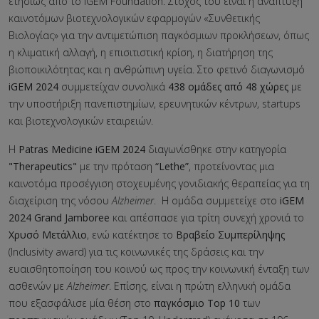
ετησίως από το iGEM Foundation. Στόχος του είναι η ανάπτυξη
καινοτόμων βιοτεχνολογικών εφαρμογών «Συνθετικής
Βιολογίας» για την αντιμετώπιση παγκόσμιων προκλήσεων, όπως
η κλιματική αλλαγή, η επισιτιστική κρίση, η διατήρηση της
βιοποικιλότητας και η ανθρώπινη υγεία. Στο φετινό διαγωνισμό
iGEM
2024
συμμετείχαν συνολικά
438
ομάδες από
48
χώρες
με
την υποστήριξη πανεπιστημίων, ερευνητικών κέντρων, startups
και βιοτεχνολογικών εταιρειών.
Η
Patras
Medicine iGEM 2024
διαγωνίσθηκε στην κατηγορία
"Therapeutics"
με την πρόταση
“Lethe”
, προτείνοντας μια
καινοτόμα προσέγγιση στοχευμένης γονιδιακής θεραπείας για τη
διαχείριση της νόσου
Alzheimer
. Η ομάδα συμμετείχε στο
iGEM
2024
Grand Jamboree
και απέσπασε για τρίτη συνεχή χρονιά το
Χρυσό Μετάλλιο
, ενώ κατέκτησε το
Βραβείο Συμπερίληψης
(Inclusivity award) για τις κοινωνικές της δράσεις και την
ευαισθητοποίηση του κοινού ως προς την κοινωνική ένταξη των
ασθενών με
Alzheimer
. Επίσης, είναι η πρώτη ελληνική ομάδα
που εξασφάλισε μία θέση στο
παγκόσμιο Top 10
των