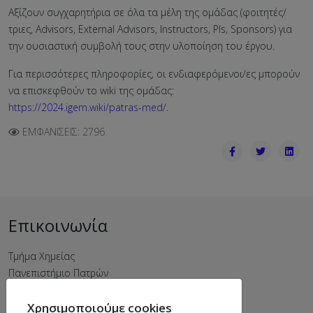
Αξίζουν συγχαρητήρια σε όλα τα μέλη της ομάδας (φοιτητές/
τριες, Advisors, External Advisors, Instructors, PIs, Sponsors) για
την ουσιαστική συμβολή τους στην υλοποίηση του έργου.
Για περισσότερες πληροφορίες, οι ενδιαφερόμενοι/ες μπορούν
να επισκεφθούν το wiki της ομάδας:
https://2024.igem.wiki/patras-med/
.
ΕΜΦΑΝΊΣΕΙΣ: 2796
Επικοινωνία
Τμήμα Χημείας
Πανεπιστήμιο Πατρών
Πανεπιστημιούπολη
Χρησιμοποιούμε cookies
Ρίο Αχαΐας