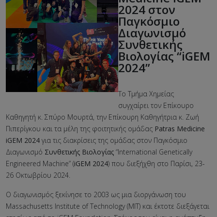
2024 στον
Παγκόσμιο
Διαγωνισμό
Συνθετικής
Βιολογίας “iGEM
2024”
Το Τμήμα Χημείας
συγχαίρει τον Επίκουρο
Καθηγητή κ. Σπύρο Μουρτά, την Επίκουρη Καθηγήτρια κ. Ζωή
Πιπερίγκου και τα μέλη της φοιτητικής ομάδας
Patras Medicine
iGEM 2024
για τις διακρίσεις της ομάδας στον Παγκόσμιο
Διαγωνισμό
Συνθετικής Βιολογίας
“International Genetically
Engineered Machine” (
iGEM
2024
) που διεξήχθη στo Παρίσι, 23-
26 Οκτωβρίου 2024.
Ο διαγωνισμός ξεκίνησε το 2003 ως μια διοργάνωση του
Massachusetts Institute of Technology (MIT) και έκτοτε διεξάγεται