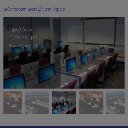
Διδακτορική Διατριβή στη Χημεία
Ωρολόγιο
Πρόγραμμα
Εαρινό Εξάμηνο 2025-26