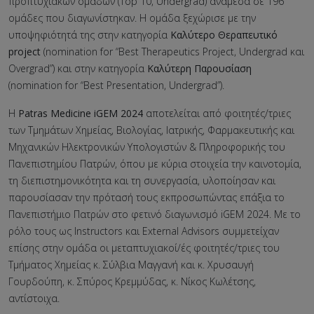
προπτυχιακών ομάδων (Top 10, Undergrad) ανάμεσα σε 196
ομάδες που διαγωνίστηκαν. Η ομάδα ξεχώρισε με την
υποψηφιότητά της στην κατηγορία
Καλύτερο Θεραπευτικό
project
(nomination for “Best Therapeutics Project, Undergrad και
Overgrad”) και στην κατηγορία
Καλύτερη Παρουσίαση
(nomination for “Best Presentation, Undergrad”).
Η
Patras
Medicine iGEM 2024
αποτελείται από φοιτητές/τριες
των Τμημάτων Χημείας, Βιολογίας, Ιατρικής, Φαρμακευτικής και
Μηχανικών Ηλεκτρονικών Υπολογιστών & Πληροφορικής του
Πανεπιστημίου Πατρών, όπου με κύρια στοιχεία την καινοτομία,
τη διεπιστημονικότητα και τη συνεργασία, υλοποίησαν και
παρουσίασαν την πρότασή τους εκπροσωπώντας επάξια το
Πανεπιστήμιο Πατρών στο φετινό διαγωνισμό iGEM 2024. Με το
ρόλο τους ως Instructors και External Advisors συμμετείχαν
επίσης στην ομάδα οι μεταπτυχιακοί/ές φοιτητές/τριες του
Τμήματος Χημείας κ. Σύλβια Μαγγανή και κ. Χρυσαυγή
Γουρδούπη, κ. Σπύρος Κρεμμύδας, κ. Νίκος Κωλέτσης,
αντίστοιχα.