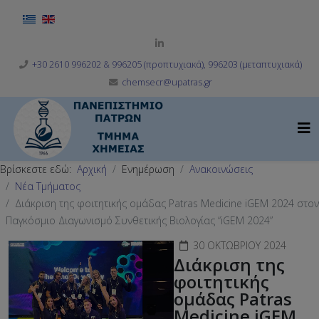
Επιλέξτε τη γλώσσα σας
+30 2610 996202 & 996205 (προπτυχιακά), 996203 (μεταπτυχιακά)
chemsecr@upatras.gr
Βρίσκεστε εδώ:
Αρχική
Ενημέρωση
Ανακοινώσεις
Νέα Τμήματος
Διάκριση της φοιτητικής ομάδας Patras Medicine iGEM 2024 στον
Παγκόσμιο Διαγωνισμό Συνθετικής Βιολογίας “iGEM 2024”
30 ΟΚΤΩΒΡΊΟΥ 2024
Διάκριση της
φοιτητικής
ομάδας Patras
Medicine iGEM