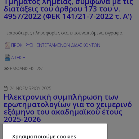
Τμήματος Χημείας, σύμφωνα με τις
διατάξεις του άρθρου 173 του ν.
4957/2022 (ΦΕΚ 141/21-7-2022 τ. Α’)
Περισσότερες πληροφορίες στα επισυναπτόμενα έγγραφα.
ΠΡΟΚΗΡΥΞΗ ΕΝΤΕΤΑΛΜΕΝΩΝ ΔΙΔΑΣΚΟΝΤΩΝ
ΑΙΤΗΣΗ
ΕΜΦΑΝΊΣΕΙΣ: 281
24 ΝΟΕΜΒΡΊΟΥ 2025
Hλεκτρονική συμπλήρωση των
ερωτηματολογίων για το χειμερινό
εξάμηνο του ακαδημαϊκού έτους
2025-2026
Η διαδικασία της ηλεκτρονικής συμπλήρωσης των
Χρησιμοποιούμε cookies