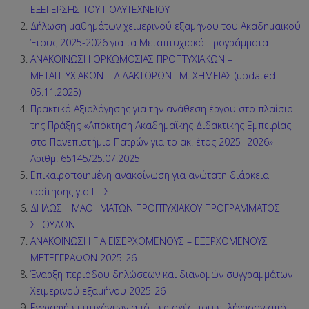
ΕΞΕΓΕΡΣΗΣ ΤΟΥ ΠΟΛΥΤΕΧΝΕΙΟΥ
Δήλωση μαθημάτων χειμερινού εξαμήνου του Ακαδημαϊκού
Έτους 2025-2026 για τα Μεταπτυχιακά Προγράμματα
ΑΝΑΚΟΙΝΩΣΗ ΟΡΚΩΜΟΣΙΑΣ ΠΡΟΠΤΥΧΙΑΚΩΝ –
ΜΕΤΑΠΤΥΧΙΑΚΩΝ – ΔΙΔΑΚΤΟΡΩΝ ΤΜ. ΧΗΜΕΙΑΣ (updated
05.11.2025)
Πρακτικό Αξιολόγησης για την ανάθεση έργου στο πλαίσιο
της Πράξης «Απόκτηση Ακαδημαϊκής Διδακτικής Εμπειρίας,
στο Πανεπιστήμιο Πατρών για το ακ. έτος 2025 -2026» -
Αριθμ. 65145/25.07.2025
Επικαιροποιημένη ανακοίνωση για ανώτατη διάρκεια
φοίτησης για ΠΠΣ
ΔΗΛΩΣΗ ΜΑΘΗΜΑΤΩΝ ΠΡΟΠΤΥΧΙΑΚΟΥ ΠΡΟΓΡΑΜΜΑΤΟΣ
ΣΠΟΥΔΩΝ
ΑΝΑΚΟΙΝΩΣΗ ΓΙΑ ΕΙΣΕΡΧΟΜΕΝΟΥΣ – ΕΞΕΡΧΟΜΕΝΟΥΣ
ΜΕΤΕΓΓΡΑΦΩΝ 2025-26
Έναρξη περιόδου δηλώσεων και διανομών συγγραμμάτων
Χειμερινού εξαμήνου 2025-26
Εγγραφή επιτυχόντων από περιοχές που επλήγησαν από