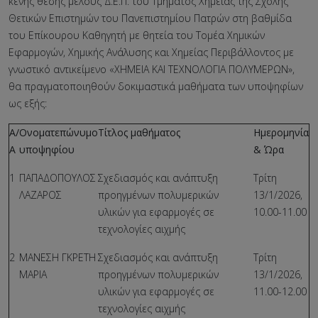
κενής θέσης μέλους Δ.Ε.Π. του Τμήματος Χημείας της Σχολής
Θετικών Επιστημών του Πανεπιστημίου Πατρών στη βαθμίδα
του Επίκουρου Καθηγητή με θητεία του Τομέα Χημικών
Εφαρμογών, Χημικής Ανάλυσης και Χημείας Περιβάλλοντος με
γνωστικό αντικείμενο «ΧΗΜΕΙΑ ΚΑΙ ΤΕΧΝΟΛΟΓΙΑ ΠΟΛΥΜΕΡΩΝ»,
θα πραγματοποιηθούν δοκιμαστικά μαθήματα των υποψηφίων
ως εξής:
Α/
Ονοματεπώνυμο
Τίτλος μαθήματος
Ημερομηνία
Α
υποψηφίου
& Ώρα
1
ΠΑΠΑΔΟΠΟΥΛΟΣ
Σχεδιασμός και ανάπτυξη
Τρίτη
ΛΑΖΑΡΟΣ
προηγμένων πολυμερικών
13/1/2026,
υλικών για εφαρμογές σε
10.00-11.00
τεχνολογίες αιχμής
2
ΜΑΝΕΣΗ ΓΚΡΕΤΗ
Σχεδιασμός και ανάπτυξη
Τρίτη
ΜΑΡΙΑ
προηγμένων πολυμερικών
13/1/2026,
υλικών για εφαρμογές σε
11.00-12.00
τεχνολογίες αιχμής