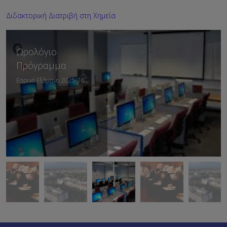
Διδακτορική Διατριβή στη Χημεία
Ωρολόγιο
Πρόγραμμα
Εαρινό Εξάμηνο 2025-26