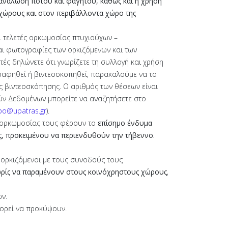
τανάλωση ποτού και φαγητού, καθώς και η χρήση
 χώρους και στον περιβάλλοντα χώρο της
ι τελετές ορκωμοσίας πτυχιούχων –
αι φωτογραφίες των ορκιζόμενων και των
ς δηλώνετε ότι γνωρίζετε τη συλλογή και χρήση
γραφηθεί ή βιντεοσκοπηθεί, παρακαλούμε να το
ης βιντεοσκόπησης. Ο αριθμός των θέσεων είναι
κών Δεδομένων μπορείτε να αναζητήσετε στο
po@upatras.gr
).
ή ορκωμοσίας τους φέρουν το
επίσημο ένδυμα
ς, προκειμένου να περιενδυθούν την τήβεννο.
ορκιζόμενοι με τους συνοδούς τους
ρίς να παραμένουν στους κοινόχρηστους χώρους
,
ν.
πορεί να προκύψουν.