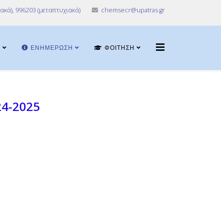
ακά), 996203 (μεταπτυχιακά)
chemsecr@upatras.gr
Α
ΕΝΗΜΈΡΩΣΗ
ΦΟΊΤΗΣΗ
24-2025