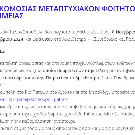
ΡΚΩΜΟΣΙΑΣ ΜΕΤΑΠΤΥΧΙΑΚΩΝ ΦΟΙΤΗΤΩ
ΗΜΕΙΑΣ
ιακών Τίτλων Σπουδών θα πραγματοποιηθεί τη Δευτέρα
18 Νοεμβρί
μβρίου
2024
και ώρα
09:00
στο Αμφιθέατρο Ι-1, Συνεδριακό και Πολι
ΕΣ
σια τελετή ορκωμοσίας και απονομής πτυχίων/διπλωμάτων, ενώπιον 
εκπροσώπων τους),
οι οποίοι συμμετέχουν στην τελετή με την τήβεν
των
που εδρεύουν στην Πάτρα είναι το Αμφιθέατρο Ι1 του Συνεδριακ
p
ύπολη στο Ρίο Πατρών, στο Αγρίνιο και στο Μεσολόγγι, μπορείτε ν
svasi-stin-panepistimioupoli-patras/
ακών/μεταπτυχιακών αποφοίτων ή διαβεβαίωσης διδακτόρων, χορηγε
 σειρά οι πτυχιούχοι/διπλωματούχοι κάθε Τμήματος. Μεταξύ αυτών
ίωση ή την καθομολόγηση, αντίστοιχα.
αντική στιγμή τόσο για τους αποφοίτους όσο και για τις οικογένειέ