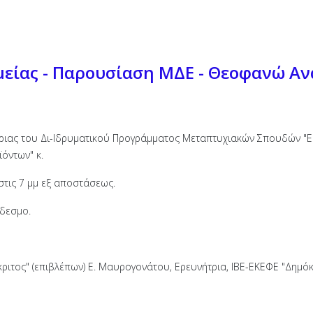
είας - Παρουσίαση ΜΔΕ - Θεοφανώ Α
ιας του Δι-Ιδρυματικού Προγράμματος Μεταπτυχιακών Σπουδών "Εφ
όντων" κ.
στις 7 μμ εξ αποστάσεως.
νδεσμο.
κριτος" (επιβλέπων) Ε. Μαυρογονάτου, Ερευνήτρια, ΙΒΕ-ΕΚΕΦΕ "Δημόκ