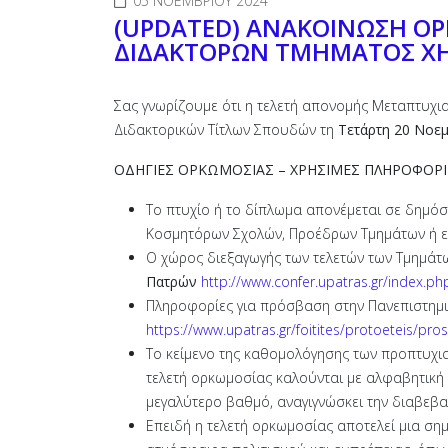
05 ΝΟΕΜΒΡΊΟΥ 2024
(UPDATED) ΑΝΑΚΟΙΝΩΣΗ Ο
ΔΙΔΑΚΤΟΡΩΝ ΤΜΗΜΑΤΟΣ Χ
Σας γνωρίζουμε ότι η τελετή απονομής Μεταπτυχ
Διδακτορικών Τίτλων Σπουδών τη
Τετάρτη 20 Νοε
ΟΔΗΓΙΕΣ ΟΡΚΩΜΟΣΙΑΣ – ΧΡΗΣΙΜΕΣ ΠΛΗΡΟΦΟΡΙ
Το πτυχίο ή το δίπλωμα απονέμεται σε δημό
Κοσμητόρων Σχολών, Προέδρων Τμημάτων ή 
Ο χώρος διεξαγωγής των τελετών των Τμημά
Πατρών
http://www.confer.upatras.gr/index.ph
Πληροφορίες για πρόσβαση στην Πανεπιστημιο
https://www.upatras.gr/foitites/protoeteis/pro
Το κείμενο της καθομολόγησης των προπτυχι
τελετή ορκωμοσίας καλούνται με αλφαβητική
μεγαλύτερο βαθμό, αναγιγνώσκει την διαβεβα
Επειδή η τελετή ορκωμοσίας αποτελεί μια σημ