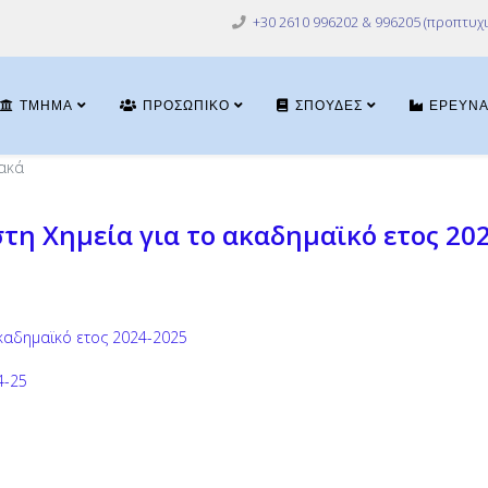
+30 2610 996202 & 996205 (προπτυχι
ΤΜΉΜΑ
ΠΡΟΣΩΠΙΚΌ
ΣΠΟΥΔΈΣ
ΈΡΕΥΝ
ακά
η Χημεία για το ακαδημαϊκό ετος 20
καδημαϊκό ετος 2024-2025
4-25