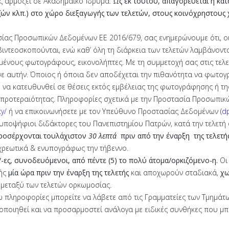
ς αρμόζει σε Ακαδημαϊκό Ίδρυμα.
Ως εκ τούτου, απαγορεύεται η κα
ζών κλπ.) στο χώρο διεξαγωγής των τελετών, στους κοινόχρηστους
σίας Προσωπικών Δεδομένων ΕΕ 2016/679, σας ενημερώνουμε ότι, ο
ντεοσκοπούνται, ενώ καθ’ όλη τη διάρκεια των τελετών λαμβάνοντ
νους φωτογράφους, εικονολήπτες. Με τη συμμετοχή σας στις τελετέ
σε αυτήν. Όποιος ή όποια δεν αποδέχεται την πιθανότητα να φωτο
υ να κατευθυνθεί σε θέσεις εκτός εμβέλειας της φωτογράφησης ή τ
ς προτεραιότητας. Πληροφορίες σχετικά με την Προστασία Προσωπι
cy/
ή να επικοινωνήσετε με τον Υπεύθυνο Προστασίας Δεδομένων (
d
ι υποψήφιοι διδάκτορες του Πανεπιστημίου Πατρών, κατά την τελετ
προσέρχονται τουλάχιστον
30 λεπτά
πριν από την έναρξη
της τελετή
χρεωτικά & ενυπογράφως την τήβεννο.
/-ες, συνοδευόμενοι, από πέντε (5) το πολύ άτομα/ορκιζόμενο-η.
Οι 
τής
μία ώρα πριν την έναρξη της τελετής
και αποχωρούν σταδιακά,
χω
μεταξύ των τελετών ορκωμοσίας.
ω πληροφορίες μπορείτε να λάβετε από τις Γραμματείες των Τμημάτω
οποιηθεί και να προσαρμοστεί ανάλογα με ειδικές συνθήκες που μ