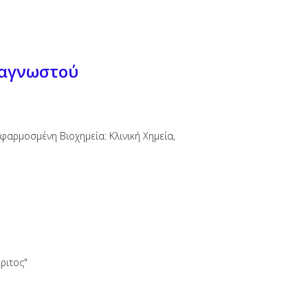
ναγνωστού
αρμοσμένη Βιοχημεία: Κλινική Χημεία,
ριτος"