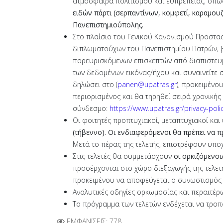
ατμόσφαιρα πολιτισμού και ευπρέπειας, όπω
ειδών πάρτι (σερπαντίνων, κομφετί, καραμου
Πανεπιστημιούπολης.
Στο πλαίσιο του Γενικού Κανονισμού Προστα
διπλωματούχων του Πανεπιστημίου Πατρών, βι
παρευρισκόμενων επισκεπτών από διαπιστευμέ
των δεδομένων εικόνας/ήχου και συναινείτε 
δηλώσει στο (
panen@upatras.gr
), προκειμένο
περιορισμένος και θα τηρηθεί σειρά χρονική
σύνδεσμο:
https://www.upatras.gr/privacy-poli
Οι φοιτητές προπτυχιακοί, μεταπτυχιακοί κα
(τήβεννο)
.
Οι ενδιαφερόμενοι θα πρέπει να 
Μετά το πέρας της τελετής, επιστρέφουν υπο
Στις τελετές θα συμμετάσχουν
οι ορκιζόμενοι
προσέρχονται στο χώρο διεξαγωγής της τελε
προκειμένου να αποφεύγεται ο συνωστισμός 
Αναλυτικές οδηγίες ορκωμοσίας και περαιτέρ
Το πρόγραμμα των τελετών ενδέχεται να τροπ
ΕΜΦΑΝΊΣΕΙΣ: 778