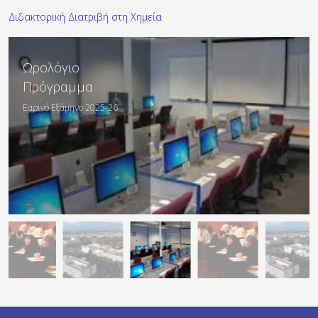
Διδακτορική Διατριβή στη Χημεία
Οδηγός Σπουδών
Ωρολόγιο
Πρόγραμμα
Ακαδημαϊκό Έτος 2026-27
Εαρινό Εξάμηνο 2025-26