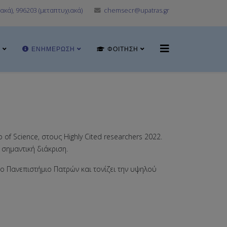
ακά), 996203 (μεταπτυχιακά)
chemsecr@upatras.gr
Α
ΕΝΗΜΈΡΩΣΗ
ΦΟΊΤΗΣΗ
f Science, στους Highly Cited researchers 2022.
 σημαντική διάκριση.
 το Πανεπιστήμιο Πατρών και τονίζει την υψηλού