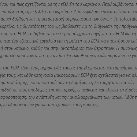
νου και πώς σχετίζονται με την εξέλιξη του καρκίνου. Περιλαμβάνονται
προάγοντας την εξέλιξη του καρκίνου. Δύο κεφάλαια επικεντρώνονται ει
ταρική διήθηση και τη μεταστατική συμπεριφορά των όγκων. Το τελευταί
καρκίνο, τις δυνατότητές του ως βιοδείκτες για τη διάγνωση, την πρόγνω
αση στο ECM. Το βιβλίο αποτελεί μια σύγχρονη πηγή για τον ECM και τη
ντας ένα εξαιρετικό εργαλείο για τη μελέτη του ECM, να αποκτήσουν επ
 στον καρκίνο, καθώς και στην ανταπόκριση των θεραπειών. Η συνολική
σημαντικό παράγοντα για την ανάπτυξη των θεραπευτικών παραγόντων για
 του ECM, είναι ένας σημαντικός τομέας της Βιοχημείας, κυτταρικής και 
γία τους, και κάθε κατηγορία μακρομορίων ECM έχει σχεδιαστεί για να α
ς σηματοδότησης που υποστηρίζουν τη δομή και τη λειτουργία των ιστών.
επιδρά με τους υποδοχείς της κυτταρικής επιφάνειας και ελέγχει τη δια
ιαφοροποίηση, την ανάπτυξη και την αναδιαοργάνωση των ιστών. Κάθε τό
πηγή πληροφοριών για μεταπτυχιακούς και ερευνητές.