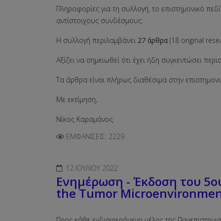
Πληροφορίες για τη συλλογή, το επιστημονικό πεδί
αντίστοιχους συνδέσμους.
Η συλλογή περιλαμβάνει
27 άρθρα
(18 original rese
Αξίζει να σημειωθεί ότι έχει ήδη συγκεντώσει πε
Τα άρθρα είναι πλήρως διαθέσιμα στην επιστημονι
Με εκτίμηση,
Νίκος Καραμάνος
ΕΜΦΑΝΊΣΕΙΣ: 2229
12 ΙΟΥΛΊΟΥ 2022
Ενημέρωση - Έκδοση του 5ου
the Tumor Microenvironme
Προς κάθε ενδιαφερόμενο μέλος της Πανεπιστημια