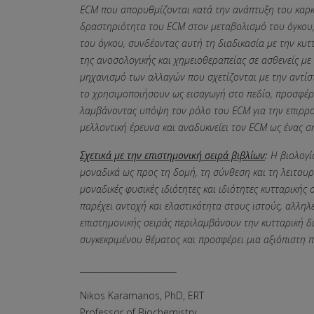
ECM που απορυθμίζονται κατά την ανάπτυξη του καρκί
δραστηριότητα του ECM στον μεταβολισμό του όγκου, 
του όγκου, συνδέοντας αυτή τη διαδικασία με την κυτ
της ανοσολογικής και χημειοθεραπείας σε ασθενείς με 
μηχανισμό των αλλαγών που σχετίζονται με την αντίστ
το χρησιμοποιήσουν ως εισαγωγή στο πεδίο, προσφέρο
λαμβάνοντας υπόψη τον ρόλο του ECM για την επιρροή
μελλοντική έρευνα και αναδυκνείει τον ECM ως ένας 
Σχετικά με την επιστημονική σειρά βιβλίων
:
Η βιολογία
μοναδικά ως προς τη δομή, τη σύνθεση και τη λειτουρ
μοναδικές φυσικές ιδιότητες και ιδιότητες κυτταρική
παρέχει αντοχή και ελαστικότητα στους ιστούς, αλληλ
επιστημονικής σειράς περιλαμβάνουν την κυτταρική δ
συγκεκριμένου θέματος και προσφέρει μια αξιόπιστη 
_______________________
Nikos Karamanos, PhD, ERT
Professor of Biochemistry