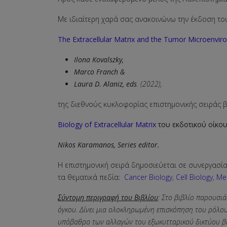
Με ιδιαίτερη χαρά σας ανακοινώνω την έκδοση το
The Extracellular Matrix and the Tumor Microenvi
Ilona Kovalszky,
Marco Franch &
Laura D. Alaniz, eds
. (2022),
της διεθνούς κυκλοφορίας επιστημονικής σειράς β
Biology of Extracellular Matrix
του εκδοτικού οίκου
Nikos Karamanos, Series editor.
Η επιστημονική σειρά δημοσιεύεται σε συνεργασία
τα θεματικά πεδία:
Cancer Biology
,
Cell Biology
,
Med
Σύντομη περιγραφή του Βιβλίου
:
Στο βιβλίο παρουσιάζ
όγκου. Δίνει μια ολοκληρωμένη επισκόπηση του ρόλου 
υπόβαθρο των αλλαγών του εξωκυτταρικού δικτύου βι