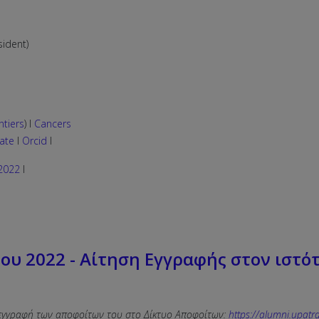
sident)
ntiers
) I
Cancers
ate
I
Orcid
I
2022
I
ου 2022 - Αίτηση Εγγραφής στον ιστ
ν εγγραφή των αποφοίτων του στο Δίκτυο Αποφοίτων:
https://alumni.upatra