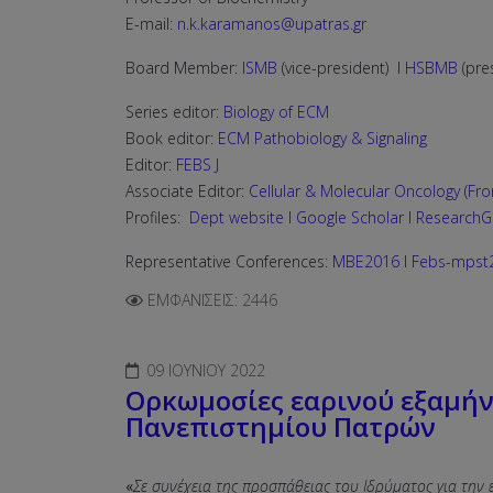
E-mail:
n.k.karamanos@upatras.gr
Board Member:
ISMB
(vice-president) I
HSBMB
(pre
Series editor:
Biology of ECM
Book editor:
ECM Pathobiology & Signaling
Editor:
FEBS J
Associate Editor:
Cellular & Molecular Oncology
(
Fro
Profiles:
Dept website
I
Google Scholar
I
ResearchG
Representative Conferences:
MBE2016
I
Febs-mpst
ΕΜΦΑΝΊΣΕΙΣ: 2446
09 ΙΟΥΝΊΟΥ 2022
Ορκωμοσίες εαρινού εξαμήν
Πανεπιστημίου Πατρών
«
Σε συνέχεια της προσπάθειας του Ιδρύματος για τη