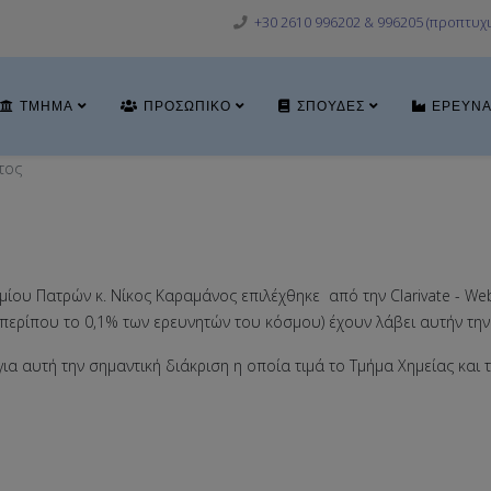
+30 2610 996202 & 996205 (προπτυχι
ΤΜΉΜΑ
ΠΡΟΣΩΠΙΚΌ
ΣΠΟΥΔΈΣ
ΈΡΕΥΝ
τος
ου Πατρών κ. Νίκος Καραμάνος επιλέχθηκε από την Clarivate - Web o
 (περίπου το 0,1% των ερευνητών του κόσμου) έχουν λάβει αυτήν την
για αυτή την σημαντική διάκριση η οποία τιμά το Τμήμα Χημείας και