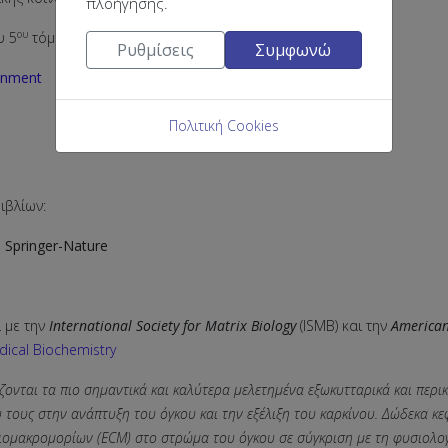
πλοήγησης.
ου
υ 5
τόμου (περίοδος 2021-2022), 502 σελίδων, με τίτλο:
Ρυθμίσεις
Συμφωνώ
ronment
Πολιτική Cookies
ιβλίων:
 Springer-Nature
 με την
International Society for Matrix Biology
(ISMB) και την
American
ical Biochemistry
ονται τα πιο σημαντικά και καλύτερα μελετημένα εξωκυτταρικά και περι
τους στην ανάπτυξη του όγκου και την εξέλιξη του καρκίνου. Δώδεκα κε
ομακρομορίων (ECM) στο στρώμα του όγκου σε σύγκριση με τη φυσιολογ