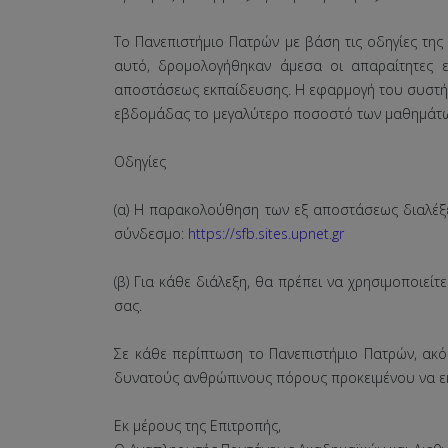
Το Πανεπιστήμιο Πατρών με βάση τις οδηγίες της
αυτό, δρομολογήθηκαν άμεσα οι απαραίτητες 
αποστάσεως εκπαίδευσης. Η εφαρμογή του συστήμα
εβδομάδας το μεγαλύτερο ποσοστό των μαθημάτων 
Οδηγίες
(α) Η παρακολούθηση των εξ αποστάσεως διαλέξεω
σύνδεσμο:
https://sfb.sites.upnet.gr
(β) Για κάθε διάλεξη, θα πρέπει να χρησιμοποιε
σας.
Σε κάθε περίπτωση το Πανεπιστήμιο Πατρών, ακόμ
δυνατούς ανθρώπινους πόρους προκειμένου να εκπλ
Εκ μέρους της Επιτροπής,