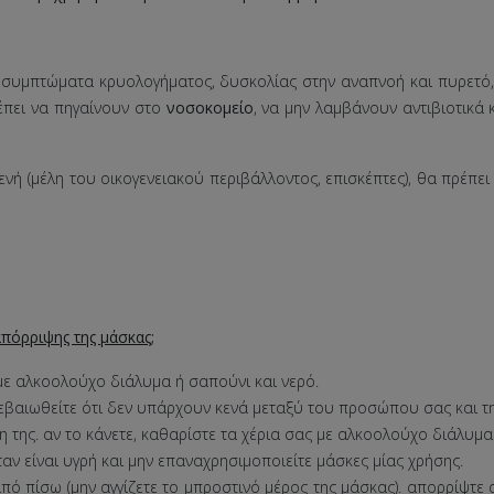
υμπτώματα κρυολογήματος, δυσκολίας στην αναπνοή και πυρετό, θ
πει να πηγαίνουν στο
νοσοκομείο
, να μην λαμβάνουν αντιβιοτικά 
νή (μέλη του οικογενειακού περιβάλλοντος, επισκέπτες), θα πρέ
πόρριψης της μάσκας;
 με αλκοολούχο διάλυμα ή σαπούνι και νερό.
βεβαιωθείτε ότι δεν υπάρχουν κενά μεταξύ του προσώπου σας και τ
η της. αν το κάνετε, καθαρίστε τα χέρια σας με αλκοολούχο διάλυμα
ταν είναι υγρή και μην επαναχρησιμοποιείτε μάσκες μίας χρήσης.
από πίσω (μην αγγίζετε το μπροστινό μέρος της μάσκας). απορρίψτ