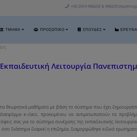
+30 2610 996202 & 996205 (προπτυχι
ΤΜΉΜΑ
ΠΡΟΣΩΠΙΚΌ
ΣΠΟΥΔΈΣ
ΈΡΕΥΝ
τος
Εκπαιδευτική Λειτουργία Πανεπιστημ
τα θεωρητικά μαθήματα με βάση το σύστημα που έχει δημιουργήσε
 πλατφόρμα e-class, προκειμένου να αντιμετωπιστούν τα προβλ
απόψεις σας για το σύστημα συνέχισης της εκπαιδευτικής λειτουργ
ια όσο διάστημα διαρκεί η επιδημία, διαμορφώθηκε ειδικό ερωτηματο