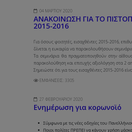
04 ΜΑΡΤΊΟΥ 2020
ΑΝΑΚΟΙΝΩΣΗ ΓΙΑ ΤΟ ΠΙΣΤΟΠΟ
2015-2016
Για όσους φοιτητές, εισαχθέντες 2015-2016, επι
δίνεται η ευκαιρία να παρακολουθήσουν σεμινάρι
Τα σεμινάρια θα πραγματοποιηθούν στην αίθουσα 
παρακολούθηση και επιτυχής αξιολόγηση στα 2 απ
Σημειώστε ότι για τους εισαχθέντες 2015-2016 είνα
ΕΜΦΑΝΊΣΕΙΣ: 3305
27 ΦΕΒΡΟΥΑΡΊΟΥ 2020
Ενημέρωση για κορωνοϊό
Σύμφωνα με τις νέες οδηγίες του Πανελλήνιο
Ποιοι πολίτες ΠΡΕΠΕΙ να κάνουν χρήση μάσκα