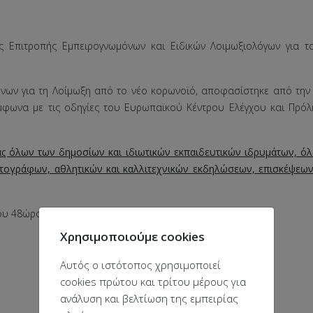
Επιτροπής Εμπειρογνωμόνων και Ειδικών Λοιμωξιολόγων για τ
όνων για τη Λοίμωξη από το νέο κορωνοϊό, αποφασίστηκε από την
ύμφωνα με τις οδηγίες του Ευρωπαϊκού Κέντρου Ελέγχου και Πρ
ας όλων των δημοσίων και ιδιωτικών εκπαιδευτικών ιδρυμάτων, ό
ογράφων, αθλητικών και καλλιτεχνικών εκδηλώσεων, επισκέψεων 
ου 48ώρου".
Χρησιμοποιούμε cookies
Αυτός ο ιστότοπος χρησιμοποιεί
cookies πρώτου και τρίτου μέρους για
ανάλυση και βελτίωση της εμπειρίας