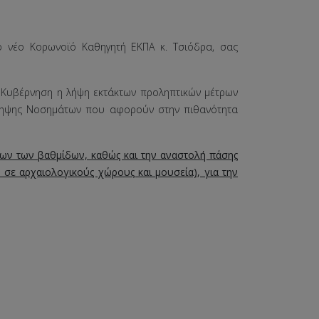
ο νέο Κορωνοϊό Καθηγητή ΕΚΠΑ κ. Τσιόδρα, σας
 Κυβέρνηση η λήψη εκτάκτων προληπτικών μέτρων
όληψης Νοσημάτων που αφορούν στην πιθανότητα
λων των βαθμίδων, καθώς και την αναστολή πάσης
σε αρχαιολογικούς χώρους και μουσεία), για την