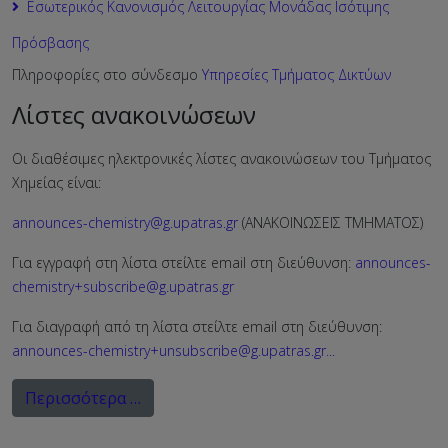
Εσωτερικός Κανονισμός Λειτουργίας Μονάδας Ισότιμης
Πρόσβασης
Πληροφορίες στο σύνδεσμο
Υπηρεσίες Τμήματος Δικτύων
Λίστες ανακοινώσεων
Οι διαθέσιμες ηλεκτρονικές λίστες ανακοινώσεων του Τμήματος
Χημείας είναι:
announces-chemistry@g.upatras.gr
(ΑΝΑΚΟΙΝΩΣΕΙΣ ΤΜΗΜΑΤΟΣ)
Για εγγραφή στη λίστα στείλτε email στη διεύθυνση:
announces-
chemistry+subscribe@g.upatras.gr
Για διαγραφή από τη λίστα στείλτε email στη διεύθυνση:
announces-chemistry+unsubscribe@g.upatras.gr
...
Περισσότερα …