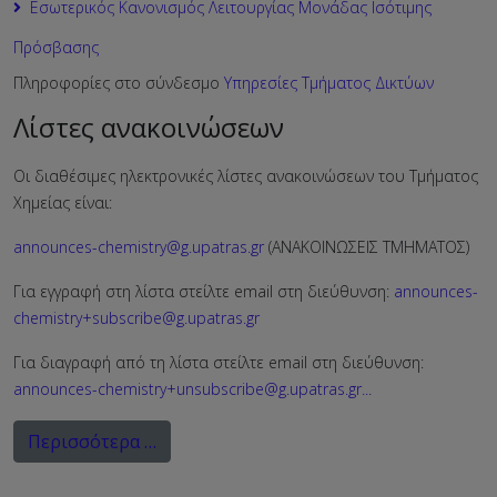
Εσωτερικός Κανονισμός Λειτουργίας Μονάδας Ισότιμης
Πρόσβασης
Πληροφορίες στο σύνδεσμο
Υπηρεσίες Τμήματος Δικτύων
Λίστες ανακοινώσεων
Οι διαθέσιμες ηλεκτρονικές λίστες ανακοινώσεων του Τμήματος
Χημείας είναι:
announces-chemistry@g.upatras.gr
(ΑΝΑΚΟΙΝΩΣΕΙΣ ΤΜΗΜΑΤΟΣ)
Για εγγραφή στη λίστα στείλτε email στη διεύθυνση:
announces-
chemistry+subscribe@g.upatras.gr
Για διαγραφή από τη λίστα στείλτε email στη διεύθυνση:
announces-chemistry+unsubscribe@g.upatras.gr
...
Περισσότερα …