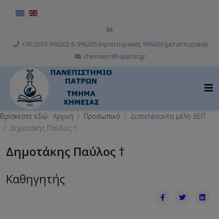
Επιλέξτε τη γλώσσα σας
+30 2610 996202 & 996205 (προπτυχιακά), 996203 (μεταπτυχιακά)
chemsecr@upatras.gr
Βρίσκεστε εδώ:
Αρχική
Προσωπικό
Διατελέσαντα μέλη ΔΕΠ
Δημοτάκης Παύλος †
Δημοτάκης Παύλος †
Καθηγητής