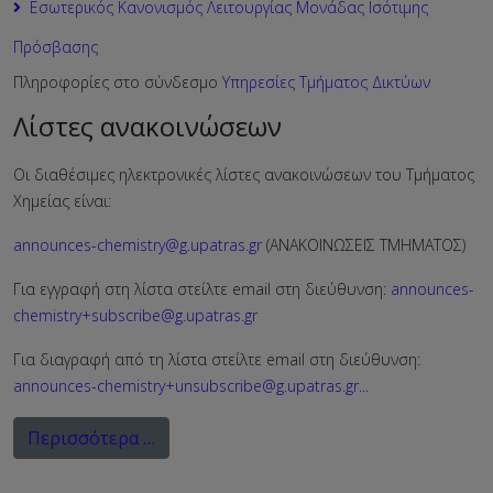
Εσωτερικός Κανονισμός Λειτουργίας Μονάδας Ισότιμης
Πρόσβασης
Πληροφορίες στο σύνδεσμο
Υπηρεσίες Τμήματος Δικτύων
Λίστες ανακοινώσεων
Οι διαθέσιμες ηλεκτρονικές λίστες ανακοινώσεων του Τμήματος
Χημείας είναι:
announces-chemistry@g.upatras.gr
(ΑΝΑΚΟΙΝΩΣΕΙΣ ΤΜΗΜΑΤΟΣ)
Για εγγραφή στη λίστα στείλτε email στη διεύθυνση:
announces-
chemistry+subscribe@g.upatras.gr
Για διαγραφή από τη λίστα στείλτε email στη διεύθυνση:
announces-chemistry+unsubscribe@g.upatras.gr
...
Περισσότερα …