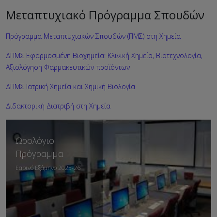
Μεταπτυχιακό Πρόγραμμα Σπουδών
Πρόγραμμα Μεταπτυχιακών Σπουδών (ΠΜΣ) στη Χημεία
ΔΠΜΣ Εφαρμοσμένη Βιοχημεία: Κλινική Χημεία, Βιοτεχνολογία,
Αξιολόγηση Φαρμακευτικών προϊόντων
ΔΠΜΣ Ιατρική Χημεία και Χημική Βιολογία
Διδακτορική Διατριβή στη Χημεία
Ωρολόγιο
Πρόγραμμα
Εαρινό Εξάμηνο 2025-26