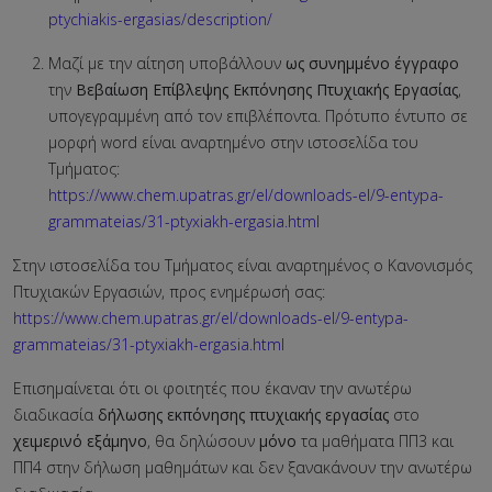
ptychiakis-ergasias/description/
Μαζί με την αίτηση υποβάλλουν
ως συνημμένο έγγραφο
την
Βεβαίωση Επίβλεψης Εκπόνησης Πτυχιακής Εργασίας
,
υπογεγραμμένη από τον επιβλέποντα. Πρότυπο έντυπο σε
μορφή word είναι αναρτημένο στην ιστοσελίδα του
Τμήματος:
https://www.chem.upatras.gr/el/downloads-el/9-entypa-
grammateias/31-ptyxiakh-ergasia.html
Στην ιστοσελίδα του Τμήματος είναι αναρτημένος ο Κανονισμός
Πτυχιακών Εργασιών, προς ενημέρωσή σας:
https://www.chem.upatras.gr/el/downloads-el/9-entypa-
grammateias/31-ptyxiakh-ergasia.html
Επισημαίνεται ότι οι φοιτητές που έκαναν την ανωτέρω
διαδικασία
δήλωσης εκπόνησης πτυχιακής εργασίας
στο
χειμερινό εξάμηνο
, θα δηλώσουν
μόνο
τα μαθήματα ΠΠ3 και
ΠΠ4 στην δήλωση μαθημάτων και δεν ξανακάνουν την ανωτέρω