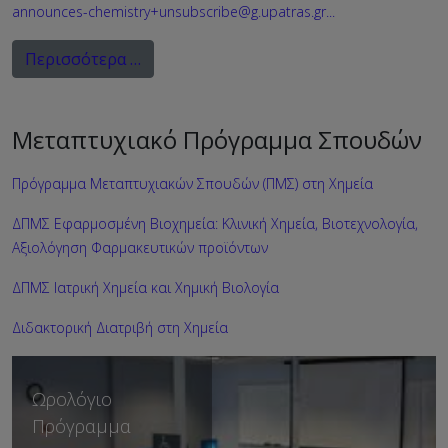
announces-chemistry+unsubscribe@g.upatras.gr
...
Περισσότερα …
Μεταπτυχιακό Πρόγραμμα Σπουδών
Πρόγραμμα Μεταπτυχιακών Σπουδών (ΠΜΣ) στη Χημεία
ΔΠΜΣ Εφαρμοσμένη Βιοχημεία: Κλινική Χημεία, Βιοτεχνολογία,
Αξιολόγηση Φαρμακευτικών προϊόντων
ΔΠΜΣ Ιατρική Χημεία και Χημική Βιολογία
Διδακτορική Διατριβή στη Χημεία
Οδηγός Σπουδών
Ωρολόγιο
Πρόγραμμα
Ακαδημαϊκό Έτος 2026-27