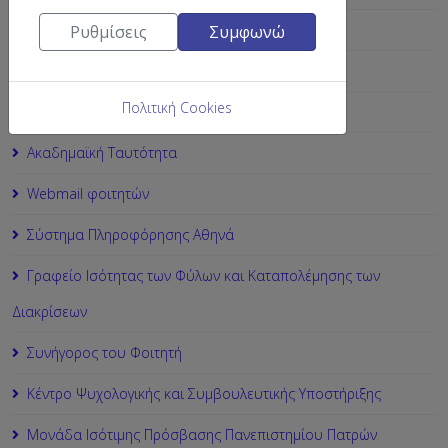
Ε-class
Ρυθμίσεις
Συμφωνώ
Δωρεάν Σίτιση
Πολιτική Cookies
Εudoxus
Ακαδημαϊκή Ταυτότητα
Webmail φοιτητών
Σύστημα Πληροφόρησης Αθηνά
Γραφείο Ισότητας των Φύλων και Καταπολέμησης των
Διακρίσεων
Συνήγορος του Φοιτητή
Κέντρο Ψυχολογικής και Συμβουλευτικής Υποστήριξης
Μονάδα Ισότιμης Πρόσβασης Πανεπιστημίου Πατρών