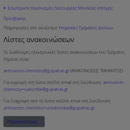
Εσωτερικός Κανονισμός Λειτουργίας Μονάδας Ισότιμης
Πρόσβασης
Πληροφορίες στο σύνδεσμο
Υπηρεσίες Τμήματος Δικτύων
Λίστες ανακοινώσεων
Οι διαθέσιμες ηλεκτρονικές λίστες ανακοινώσεων του Τμήματος
Χημείας είναι:
announces-chemistry@g.upatras.gr
(ΑΝΑΚΟΙΝΩΣΕΙΣ ΤΜΗΜΑΤΟΣ)
Για εγγραφή στη λίστα στείλτε email στη διεύθυνση:
announces-
chemistry+subscribe@g.upatras.gr
Για διαγραφή από τη λίστα στείλτε email στη διεύθυνση:
announces-chemistry+unsubscribe@g.upatras.gr
...
Περισσότερα …