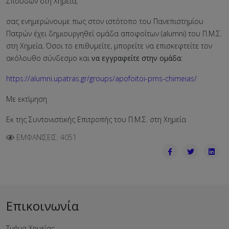
Σπουδών στη Χημεία,
σας ενημερώνουμε πως στον ιστότοπο του Πανεπιστημίου
Πατρών έχει δημιουργηθεί ομάδα αποφοίτων (alumni) του Π.Μ.Σ.
στη Χημεία. Όσοι το επιθυμείτε, μπορείτε να επισκεφτείτε τον
ακόλουθο σύνδεσμο και
να εγγραφείτε στην ομάδα
:
https://alumni.upatras.gr/groups/apofoitoi-pms-chimeias/
Με εκτίμηση
Εκ της Συντονιστικής Επιτροπής του Π.Μ.Σ. στη Χημεία
ΕΜΦΑΝΊΣΕΙΣ: 4051
Επικοινωνία
Τμήμα Χημείας