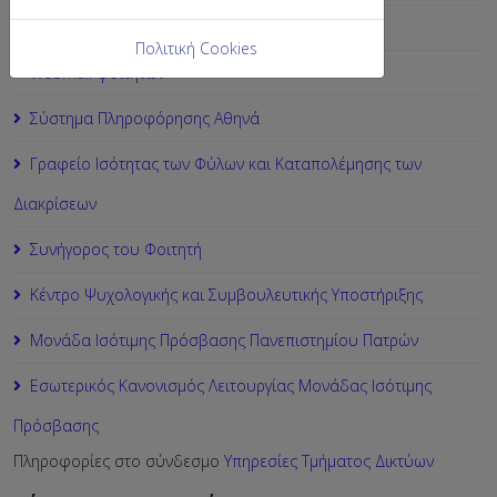
Ακαδημαϊκή Ταυτότητα
Πολιτική Cookies
Webmail φοιτητών
Σύστημα Πληροφόρησης Αθηνά
Γραφείο Ισότητας των Φύλων και Καταπολέμησης των
Διακρίσεων
Συνήγορος του Φοιτητή
Κέντρο Ψυχολογικής και Συμβουλευτικής Υποστήριξης
Μονάδα Ισότιμης Πρόσβασης Πανεπιστημίου Πατρών
Εσωτερικός Κανονισμός Λειτουργίας Μονάδας Ισότιμης
Πρόσβασης
Πληροφορίες στο σύνδεσμο
Υπηρεσίες Τμήματος Δικτύων