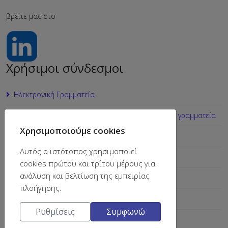
βρείτε μας στο
Χρήσιμοι σύνδεσμοι
Ηλεκτρονική Γραμματεία
Ηλεκτρονική πύλη κατάθεσης αιτημάτων προς τη γραμματεία
Χρησιμοποιούμε cookies
https://my.upatras.gr/
Αυτός ο ιστότοπος χρησιμοποιεί
Ακαδημαϊκό ημερολόγιο
cookies πρώτου και τρίτου μέρους για
ανάλυση και βελτίωση της εμπειρίας
Ε-class
πλοήγησης.
Δωρεάν Σίτιση
Ρυθμίσεις
Συμφωνώ
Εudoxus