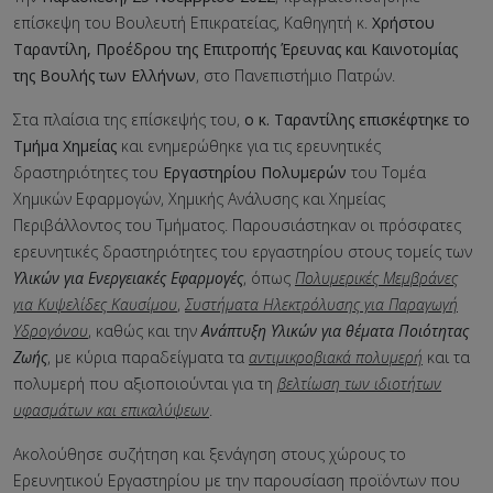
επίσκεψη του Βουλευτή Επικρατείας, Καθηγητή κ.
Χρήστου
Ταραντίλη, Προέδρου της Επιτροπής Έρευνας και Καινοτομίας
της Βουλής των Ελλήνων
, στο Πανεπιστήμιο Πατρών.
Στα πλαίσια της επίσκεψής του,
ο κ. Ταραντίλης επισκέφτηκε το
Τμήμα Χημείας
και ενημερώθηκε για τις ερευνητικές
δραστηριότητες του
Εργαστηρίου Πολυμερών
του Τομέα
Χημικών Εφαρμογών, Χημικής Ανάλυσης και Χημείας
Περιβάλλοντος του Τμήματος. Παρουσιάστηκαν οι πρόσφατες
ερευνητικές δραστηριότητες του εργαστηρίου στους τομείς των
Υλικών για Ενεργειακές Εφαρμογές
, όπως
Πολυμερικές Μεμβράνες
για Κυψελίδες Καυσίμου
,
Συστήματα Ηλεκτρόλυσης για Παραγωγή
Υδρογόνου
, καθώς και την
Ανάπτυξη Υλικών για θέματα Ποιότητας
Ζωής
, με κύρια παραδείγματα τα
αντιμικροβιακά πολυμερή
και τα
πολυμερή που αξιοποιούνται για τη
βελτίωση των ιδιοτήτων
υφασμάτων και επικαλύψεων
.
Ακολούθησε συζήτηση και ξενάγηση στους χώρους το
Ερευνητικού Εργαστηρίου με την παρουσίαση προϊόντων που