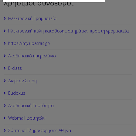
Χρήσιμοι σύνδεσμοι
Ηλεκτρονική Γραμματεία
Ηλεκτρονική πύλη κατάθεσης αιτημάτων προς τη γραμματεία
https://my.upatras.gr/
Ακαδημαϊκό ημερολόγιο
Ε-class
Δωρεάν Σίτιση
Εudoxus
Ακαδημαϊκή Ταυτότητα
Webmail φοιτητών
Σύστημα Πληροφόρησης Αθηνά