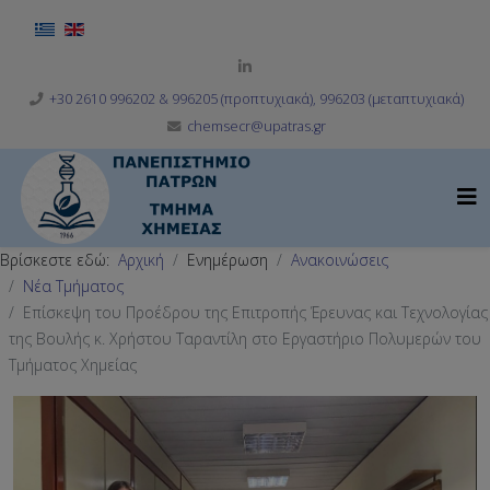
Επιλέξτε τη γλώσσα σας
+30 2610 996202 & 996205 (προπτυχιακά), 996203 (μεταπτυχιακά)
chemsecr@upatras.gr
Βρίσκεστε εδώ:
Αρχική
Ενημέρωση
Ανακοινώσεις
Νέα Τμήματος
Επίσκεψη του Προέδρου της Επιτροπής Έρευνας και Τεχνολογίας
της Βουλής κ. Χρήστου Ταραντίλη στο Εργαστήριο Πολυμερών του
Τμήματος Χημείας