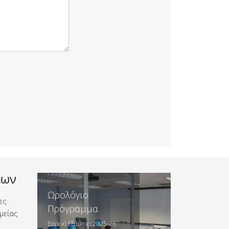
εων
Ωρολόγιο
ες
Πρόγραμμα
μείας
Εαρινό Εξάμηνο 2025-26