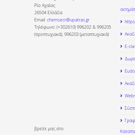
Ρίο Αχαΐας
αιτημά
26504 Ελλάδα
Email:
chemsecr@upatras.gr
https
Τηλέφωνο: (+302610) 996202 & 996205
Ακαδ
(προπτυχιακά), 996203 (μεταπτυχιακά)
Ε-cla
Δωρε
Εudo
Ακαδ
Webm
Σύστ
Γραφ
βρείτε μας στο
Καταπο