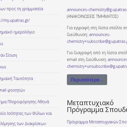
των προς τη γραμματεία
announces-chemistry@g.upatras.
(ΑΝΑΚΟΙΝΩΣΕΙΣ ΤΜΗΜΑΤΟΣ)
://my.upatras.gr/
Για εγγραφή στη λίστα στείλτε e
ημαϊκό ημερολόγιο
διεύθυνση:
announces-
chemistry+subscribe@g.upatras.
ss
Για διαγραφή από τη λίστα στεί
άν Σίτιση
email στη διεύθυνση:
announce
chemistry+unsubscribe@g.upatra
xus
ημαϊκή Ταυτότητα
Περισσότερα …
ail φοιτητών
Μεταπτυχιακό
ημα Πληροφόρησης Αθηνά
Πρόγραμμα Σπουδ
είο Ισότητας των Φύλων και
Πρόγραμμα Μεταπτυχιακών Σπ
λέμησης των Διακρίσεων