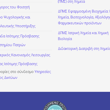
(ΠΜΣ) στη Χημεία
γορος του Φοιτητή
ΔΠΜΣ Εφαρμοσμένη Βιοχημεία: Κ
ρο Ψυχολογικής και
Χημεία, Βιοτεχνολογία, Αξιολόγ
Φαρμακευτικών προϊόντων
λευτικής Υποστήριξης
ΔΠΜΣ Ιατρική Χημεία και Χημική
δα Ισότιμης Πρόσβασης
Βιολογία
στημίου Πατρών
Διδακτορική Διατριβή στη Χημεί
ερικός Κανονισμός Λειτουργίας
ς Ισότιμης Πρόσβασης
ορίες στο σύνδεσμο
Υπηρεσίες
ος Δικτύων