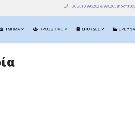
+30 2610 996202 & 996205 (προπτυχι
ΤΜΉΜΑ
ΠΡΟΣΩΠΙΚΌ
ΣΠΟΥΔΈΣ
ΈΡΕΥΝ
ία