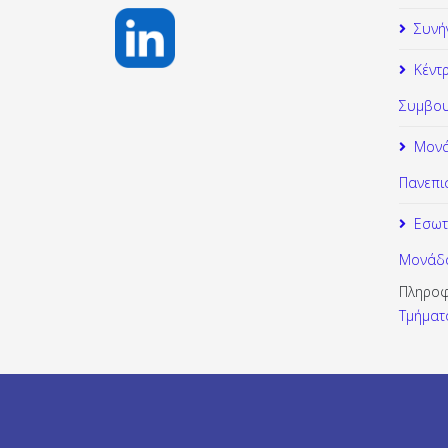
Συνή
Κέντ
Συμβου
Μονά
Πανεπι
Εσωτ
Μονάδα
Πληροφ
Τμήματ