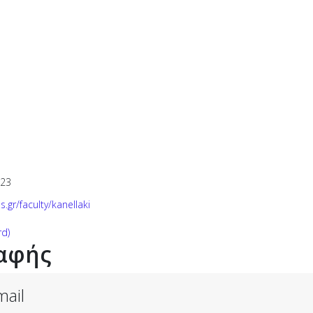
123
.gr/faculty/kanellaki
rd)
αφής
ail