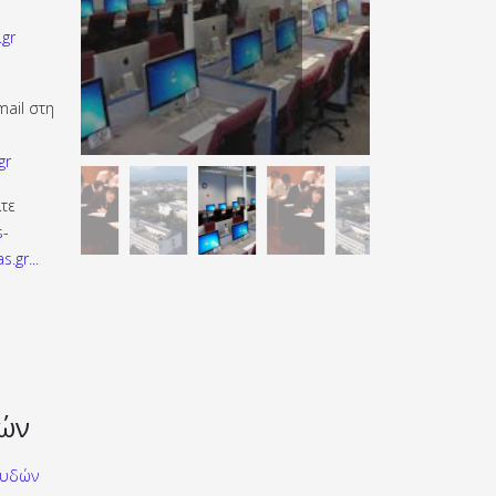
gr
mail στη
gr
λτε
s-
s.gr
...
ών
ουδών