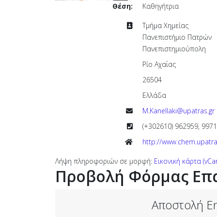
Θέση:
Καθηγήτρια
Διεύθυνση:
Τμήμα Χημείας
Πανεπιστήμιο Πατρών
Πανεπιστημιούπολη
Ρίο Αχαΐας
26504
Ελλάδα
Email:
M.Kanellaki@upatras.gr
Τηλέφωνο:
(+302610) 962959, 997
Ιστότοπος:
http://www.chem.upatras
Λήψη πληροφοριών σε μορφή:
Εικονική κάρτα (vCa
Προβολή Φόρμας Επ
Αποστολή Em