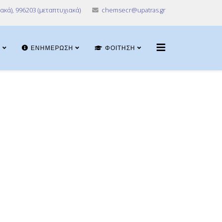
ακά), 996203 (μεταπτυχιακά)
chemsecr@upatras.gr
Α
ΕΝΗΜΈΡΩΣΗ
ΦΟΊΤΗΣΗ