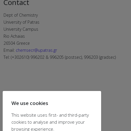
Contact
Dept of Chemistry
University of Patras
University Campus
Rio Achaias
26504 Greece
Email:
chemsecr@upatras.gr
Tel: (+302610) 996202 & 996205 (postsec), 996203 (gradsec)
We use cookies
This website uses first- and third-party
cookies to analyse and improve your
browsing experience.