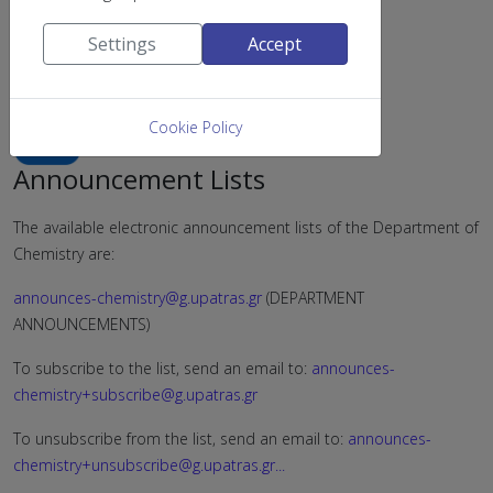
Settings
Accept
find us on
Cookie Policy
Announcement Lists
The available electronic announcement lists of the Department of
Chemistry are:
announces-chemistry@g.upatras.gr
(DEPARTMENT
ANNOUNCEMENTS)
To subscribe to the list, send an email to:
announces-
chemistry+subscribe@g.upatras.gr
To unsubscribe from the list, send an email to:
announces-
chemistry+unsubscribe@g.upatras.gr
...