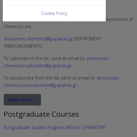
Announcement Lists
Cookie Policy
The available electronic announcement lists of the Department of
Chemistry are:
announces-chemistry@g.upatras.gr
(DEPARTMENT
ANNOUNCEMENTS)
To subscribe to the list, send an email to:
announces-
chemistry+subscribe@g.upatras.gr
To unsubscribe from the list, send an email to:
announces-
chemistry+unsubscribe@g.upatras.gr
...
Read more …
Postgraduate Courses
Postgraduate Studies Program (MSc) in "CHEMISTRY"