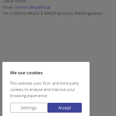
26504 Greece
Email:
chemsecr@upatras.gr
Tel: (+302610) 996202 & 996205 (postsec), 996203 (gradsec)
We use cookies
This website uses first- and third-party
cookies to analyse and improve your
find us on
browsing experience.
Settings
Accept