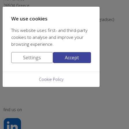
26504 Greece
Email:
chemsecr@upatras.gr
We use cookies
Tel: (+302610) 996202 & 996205 (postsec), 996203 (gradsec)
This website uses first- and third-party
cookies to analyse and improve your
browsing experience.
Settings
Accept
Cookie Policy
find us on