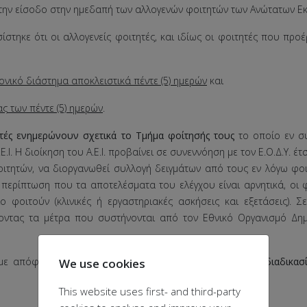
την είσοδο στην ημεδαπή των αλλογενών φοιτητών των Ανώτατων Εκπα
τηκε ότι οι αλλογενείς φοιτητές, και ιδίως οι φοιτητές που προέ
ονικό διάστημα αποκλειστικά πέντε (5) ημερών
και
ς των πέντε (5) ημερών
.
τές ενημερώνουν σχετικά το Τμήμα φοίτησής τους
το οποίο εν σ
.Ι. Η διοίκηση του Α.Ε.Ι. προβαίνει σε συνεννόηση με τον Ε.Ο.Δ.Υ. έτ
οιτητών, να διοργανωθεί συλλογή δειγμάτων από τους εν λόγω φοι
Σε περίπτωση που τα αποτελέσματα του ελέγχου είναι αρνητικά, οι
ίο φοιτούν (κλινικές ή εργαστηριακές ασκήσεις και εξετάσεις). 
ντας τα μέτρα που συστήνονται από τον Εθνικό Οργανισμό Δημόσ
με απόφαση της Συγκλήτου του Π. Πατρών
η εξεταστική διαδικασ
We use cookies
This website uses first- and third-party