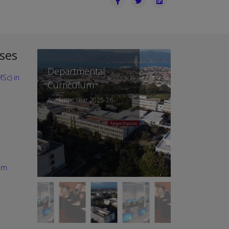
ses
Departmental
Sc) in
Curriculum
Academic Year 2025-26
am