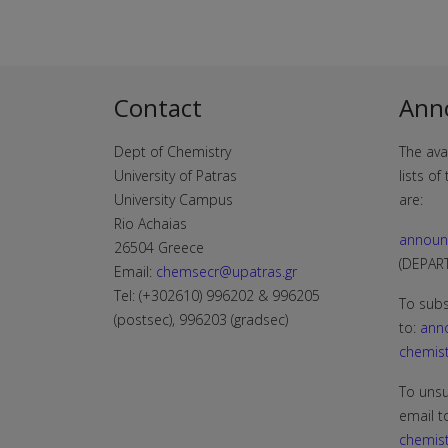
Contact
Ann
Dept of Chemistry
The ava
University of Patras
lists o
University Campus
are:
Rio Achaias
announ
26504 Greece
(DEPA
Email:
chemsecr@upatras.gr
Tel: (+302610) 996202 & 996205
To subs
(postsec), 996203 (gradsec)
to:
ann
chemist
To unsu
email t
chemist