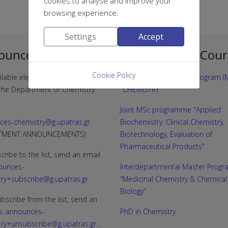
cookies to analyse and improve your
browsing experience.
Settings
Accept
ouncement Lists
Postgraduate Cour
Cookie Policy
ilable electronic announcement
Postgraduate Studies Program (M
f the Department of Chemistry
"CHEMISTRY"
Joint MSc programme "Applied
ces-chemistry@g.upatras.gr
Biochemistry: Clinical Chemistry,
RTMENT ANNOUNCEMENTS)
Biotechnology, Evaluation of
Pharmaceutical Products"
cribe to the list, send an email
ounces-
Interdepartmental Master Progr
ry+subscribe@g.upatras.gr
“Medicinal Chemistry & Chemical
Biology”
bscribe from the list, send an
o:
announces-
PhD in Chemistry
ry+unsubscribe@g.upatras.gr
...