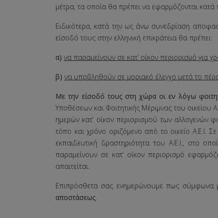
μέτρα, τα οποία θα πρέπει να εφαρμόζονται κατά 
Ειδικότερα, κατά την ως άνω συνεδρίαση αποφασίσ
είσοδό τους στην ελληνική επικράτεια θα πρέπει:
α)
να παραμείνουν σε κατ’ οίκον περιορισμό για χρ
β)
να υποβληθούν σε μοριακό έλεγχο μετά το πέρα
Με την είσοδό τους στη χώρα οι εν λόγω φοιτη
Υποθέσεων και Φοιτητικής Μέριμνας του οικείου Α.Ε
ημερών κατ’ οίκον περιορισμού των αλλογενών φ
τόπο και χρόνο οριζόμενο από το οικείο Α.Ε.Ι. 
εκπαιδευτική δραστηριότητα του Α.Ε.Ι., στο οπο
παραμείνουν σε κατ’ οίκον περιορισμό εφαρμόζο
απαιτείται.
Επιπρόσθετα σας ενημερώνουμε πως σύμφωνα 
αποστάσεως
.