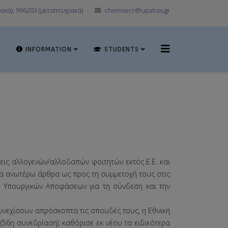
ακά), 996203 (μεταπτυχιακά)
chemsecr@upatras.gr
INFORMATION
STUDENTS
σεις αλλογενών/αλλοδαπών φοιτητών εκτός Ε.Ε. και
τα ανωτέρω άρθρα ως προς τη συμμετοχή τους στις
ών Υπουργικών Αποφάσεων για τη σύνδεση και την
συνεχίσουν απρόσκοπτα τις σπουδές τους, η Εθνική
56η συνεδρίαση), καθόρισε εκ νέου τα ειδικότερα