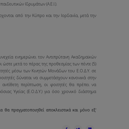
ιδευτικών Ιδρυμάτων (Α.Ε.Ι.).
ρχονται από την Κύπρο και την Ιορδανία, μετά την
υνεχεία ενημερώνει τον Αντιπρύτανη Ακαδημαϊκών
σι ώστε μετά το πέρας της προθεσμίας των πέντε (5)
τητές μέσω των Κινητών Μονάδων του Ε.Ο.Δ.Υ. σε
 φοιτητές δύναται να συμμετάσχουν κανονικά στην
Σε αντίθετη περίπτωση, οι φοιτητές θα πρέπει να
ιας Υγείας (Ε.Ο.Δ.Υ.) για όσο χρονικό διάστημα
ία θα πραγματοποιηθεί αποκλειστικά και μόνο εξ’