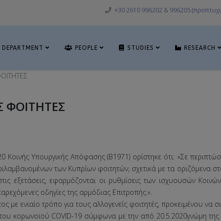
+30 2610 996202 & 996205 (προπτυχι
DEPARTMENT
PEOPLE
STUDIES
RESEARCH
ΦΟΙΤΗΤΕΣ
Σ ΦΟΙΤΗΤΕΣ
20 Κοινής Υπουργικής Απόφασης (Β΄1971) ορίστηκε ότι: «Σε περιπτώ
ιλαμβανομένων των Κυπρίων φοιτητών, σχετικά με τα οριζόμενα σ
ι στις εξετάσεις, εφαρμόζονται οι ρυθμίσεις των ισχυουσών Κοιν
αρεχόμενες οδηγίες της αρμόδιας Επιτροπής.».
ος με ενιαίο τρόπο για τους αλλογενείς φοιτητές, προκειμένου να 
 του κορωνοϊού COVID-19 σύμφωνα με την από 20.5.2020γνώμη της (