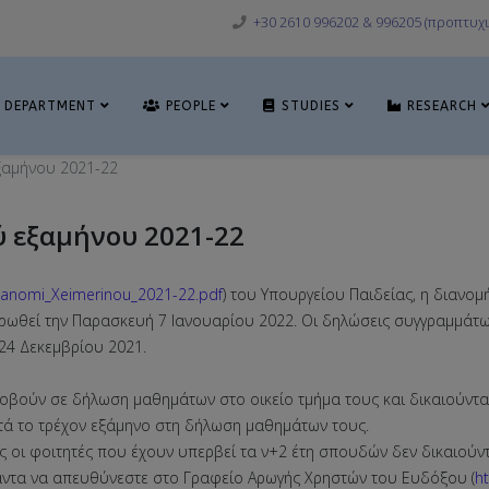
+30 2610 996202 & 996205 (προπτυχι
DEPARTMENT
PEOPLE
STUDIES
RESEARCH
ξαμήνου 2021-22
ύ εξαμήνου 2021-22
/Dianomi_Xeimerinou_2021-22.pdf
) του Υπουργείου Παιδείας, η διανομ
ηρωθεί την Παρασκευή 7 Ιανουαρίου 2022. Οι δηλώσεις συγγραμμάτω
24 Δεκεμβρίου 2021.
προβούν σε δήλωση μαθημάτων στο οικείο τμήμα τους και δικαιούντ
τά το τρέχον εξάμηνο στη δήλωση μαθημάτων τους.
ς οι φοιτητές που έχουν υπερβεί τα ν+2 έτη σπουδών δεν δικαιούν
 πάντα να απευθύνεστε στο Γραφείο Αρωγής Χρηστών του Ευδόξου (
h