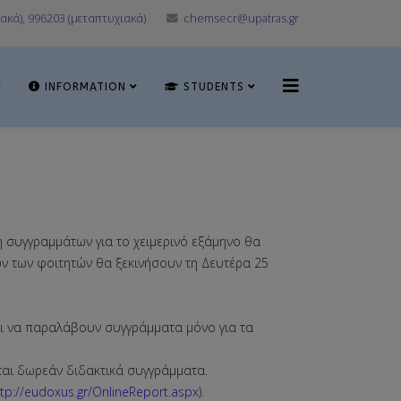
ακά), 996203 (μεταπτυχιακά)
chemsecr@upatras.gr
INFORMATION
STUDENTS
ή συγγραμμάτων για το χειμερινό εξάμηνο θα
ν των φοιτητών θα ξεκινήσουν τη Δευτέρα 25
αι να παραλάβουν συγγράμματα μόνο για τα
ται δωρεάν διδακτικά συγγράμματα.
ttp://eudoxus.gr/OnlineReport.aspx
).