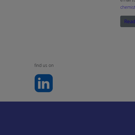
chemist
Read
find us on