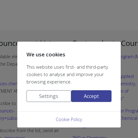
ouncement Lists
Postgraduate Cour
We use cookies
ilable electronic announcement
Postgraduate Studies Program (M
f the Department of Chemistry
"CHEMISTRY"
This website uses first- and third-party
cookies to analyse and improve your
Joint MSc programme "Applied
browsing experience.
ces-chemistry@g.upatras.gr
Biochemistry: Clinical Chemistry,
RTMENT ANNOUNCEMENTS)
Biotechnology, Evaluation of
Settings
Accept
Pharmaceutical Products"
cribe to the list, send an email
ounces-
Interdepartmental Master Progr
ry+subscribe@g.upatras.gr
“Medicinal Chemistry & Chemical
Cookie Policy
Biology”
bscribe from the list, send an
o:
announces-
PhD in Chemistry