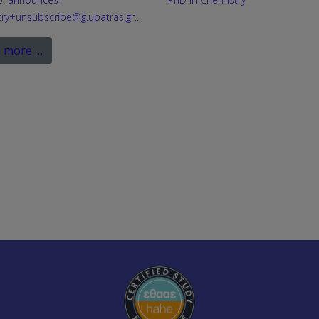
ry+unsubscribe@g.upatras.gr
...
 more …