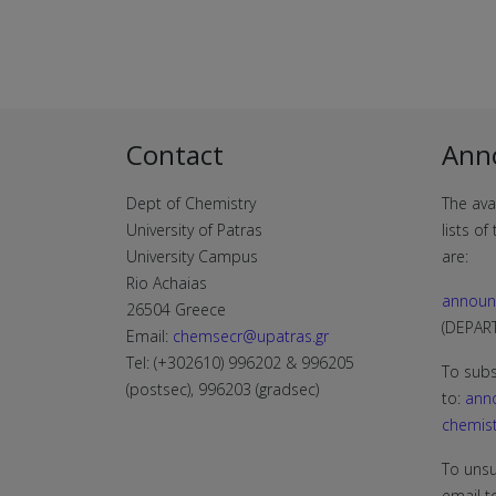
Contact
Ann
Dept of Chemistry
The ava
University of Patras
lists o
University Campus
are:
Rio Achaias
announ
26504 Greece
(DEPA
Email:
chemsecr@upatras.gr
Tel: (+302610) 996202 & 996205
To subs
(postsec), 996203 (gradsec)
to:
ann
chemist
To unsu
email t