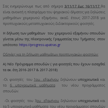
Σας ενημερώνουμε πως από σήμερα
3/11/17 έως 16/11/17
θα
είναι ανοικτή η πλατφόρμα του ψηφιακού άλματος για δηλώσεις
μαθημάτων χειμερινού εξαμήνου, ακαδ. έτους 2017-2018 για
προπτυχιακούς-μεταπτυχιακούς-διδακτορικούς φοιτητές.
Η δήλωση των μαθημάτων του χειμερινού εξαμήνου σπουδών
γίνεται μέσω της Ηλεκτρονικής Γραμματείας του Τμήματος στον
ιστότοπο:
https://progress.upatras.gr
Οδηγίες για τη δήλωση μαθημάτων προπτυχιακών φοιτητών:
Α) Νέο Πρόγραμμα σπουδών ( για φοιτητές που έχουν εισαχθεί
τα ακ. έτη 2016-2017 & 2017-2018)
-Oι φοιτητές του
1ου εξαμήνου
δηλώνουν
υποχρεωτικά
και
τα
6 υποχρεωτικά μαθήματα
του νέου προγράμματος
σπουδών.
-Oι φοιτητές του 3
ου εξαμήνου
δηλώνουν
υποχρεωτικά
και
τα 5
υποχρεωτικά μαθήματα
του νέου προγράμματος σπουδών