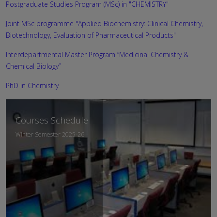
Postgraduate Studies Program (MSc) in "CHEMISTRY"
Joint MSc programme "Applied Biochemistry: Clinical Chemistry,
Biotechnology, Evaluation of Pharmaceutical Products"
Interdepartmental Master Program “Medicinal Chemistry &
Chemical Biology”
PhD in Chemistry
Courses Schedule
Winter Semester 2025-26