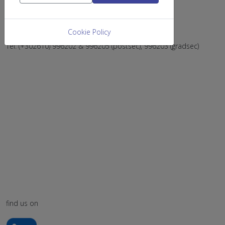
Rio Achaias
26504 Greece
Cookie Policy
Email:
chemsecr@upatras.gr
Tel: (+302610) 996202 & 996205 (postsec), 996203 (gradsec)
find us on