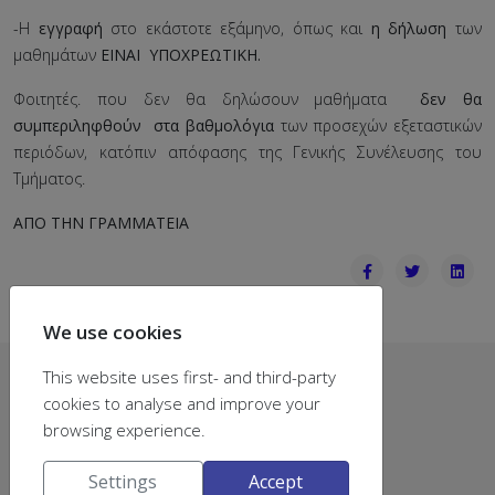
-Η
εγγραφή
στο εκάστοτε εξάμηνο, όπως και
η δήλωση
των
μαθημάτων
ΕΙΝΑΙ ΥΠΟΧΡΕΩΤΙΚΗ.
Φοιτητές. που δεν θα δηλώσουν μαθήματα
δεν θα
συμπεριληφθούν στα βαθμολόγια
των προσεχών εξεταστικών
περιόδων, κατόπιν απόφασης της Γενικής Συνέλευσης του
Τμήματος.
ΑΠΟ ΤΗΝ ΓΡΑΜΜΑΤΕΙΑ
We use cookies
This website uses first- and third-party
Contact
cookies to analyse and improve your
browsing experience.
Dept of Chemistry
University of Patras
Settings
Accept
University Campus