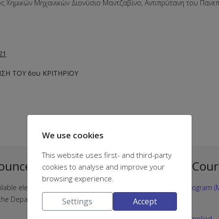
ς Χημικών Μηχανικών Διονύσιο Μαντζαβίνο, Αντιπρύτανη του Πανεπ
21
Η ΤΟΥ 6ου ΚΡΙΤΗΡΙΟΥ
We use cookies
This website uses first- and third-party
ouncement Lists
Postgraduate Cour
cookies to analyse and improve your
browsing experience.
ilable electronic announcement
Postgraduate Studies Program (M
f the Department of Chemistry
"CHEMISTRY"
Settings
Accept
Joint MSc programme "Applied