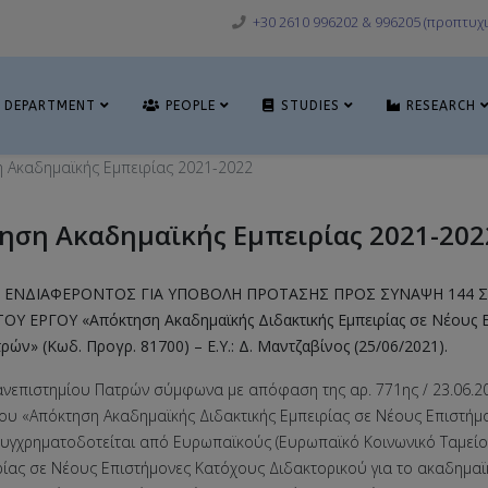
+30 2610 996202 & 996205 (προπτυχι
DEPARTMENT
PEOPLE
STUDIES
RESEARCH
 Ακαδημαϊκής Εμπειρίας 2021-2022
ηση Ακαδημαϊκής Εμπειρίας 2021-202
 ΕΝΔΙΑΦΕΡΟΝΤΟΣ ΓΙΑ ΥΠΟΒΟΛΗ ΠΡΟΤΑΣΗΣ ΠΡΟΣ ΣΥΝΑΨΗ 144 
 ΕΡΓΟΥ «Απόκτηση Ακαδημαϊκής Διδακτικής Εμπειρίας σε Νέους Ε
ών» (Κωδ. Προγρ. 81700) – Ε.Υ.: Δ. Μαντζαβίνος (25/06/2021).
ανεπιστημίου Πατρών σύμφωνα με απόφαση της αρ. 771ης / 23.06.2
γου «Απόκτηση Ακαδημαϊκής Διδακτικής Εμπειρίας σε Νέους Επιστήμ
υγχρηματοδοτείται από Ευρωπαϊκούς (Ευρωπαϊκό Κοινωνικό Ταμείο –
ίας σε Νέους Επιστήμονες Κατόχους Διδακτορικού για το ακαδημαϊκ