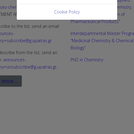
ces-chemistry@g.upatras.gr
Biochemistry: Clinical Chemistry,
Cookie Policy
RTMENT ANNOUNCEMENTS)
Biotechnology, Evaluation of
Pharmaceutical Products"
cribe to the list, send an email
ounces-
Interdepartmental Master Progr
ry+subscribe@g.upatras.gr
“Medicinal Chemistry & Chemical
Biology”
bscribe from the list, send an
o:
announces-
PhD in Chemistry
ry+unsubscribe@g.upatras.gr
...
 more …