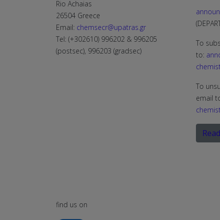
Rio Achaias
announ
26504 Greece
(DEPA
Email:
chemsecr@upatras.gr
Tel: (+302610) 996202 & 996205
To subs
(postsec), 996203 (gradsec)
to:
ann
chemist
To unsu
email t
chemist
Read
find us on