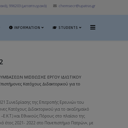
ακά), 996203 (μεταπτυχιακά)
chemsecr@upatras.gr
INFORMATION
STUDENTS
2
ΣΥΜΒΑΣΕΩΝ ΜΙΣΘΩΣΗΣ ΕΡΓΟΥ ΙΔΙΩΤΙΚΟΥ
πιστήμονες Κατόχους Διδακτορικού για το
021 Συνεδρίασης της Επιτροπής Ερευνών του
ονες Κατόχους Διδακτορικού για το ακαδημαϊκό
Ε.Κ.Τ.) και Εθνικούς Πόρους στο πλαίσιο της
ό έτος 2021- 2022 στο Πανεπιστήμιο Πατρών», με