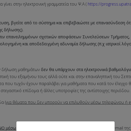
α γίνει στην ηλεκτρονική γραμματεία του Ψ.Α (
https://progress.upatra
υση, βγείτε από το σύστημα και επιβεβαιώστε με επανασύνδεση ότ
ης δήλωσης).
τόπιν επανειλημμένων σχετικών αποφάσεων Συνελεύσεων Τμήματος, 
λογημένη και αποδεδειγμένη αδυναμία δήλωσης (π.χ ιατρικοί λόγο
υν δήλωση μαθημάτων
δεν θα υπάρχουν στα ηλεκτρονικά βαθμολόγ
στική του εξαμήνου τους αλλά ούτε και στην επαναληπτική του Σεπτ
α που τυχόν έχουν παραλάβει για μαθήματα που κατά τον έλεγχο θ
στεγαστικό επίδομα ή άλλες υποτροφίες της αντίστοιχης περιόδου.
α (
για θέματα που δεν μπορούν να επιλυθούν μέσω τηλεφώνου ή e
O μέσω ηλεκτρονικής γραμματείας
. Για άλλα αιτήματα στο email τη