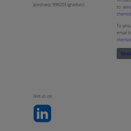
(postsec), 996203 (gradsec)
to:
ann
chemist
To unsu
email t
chemist
Read
find us on