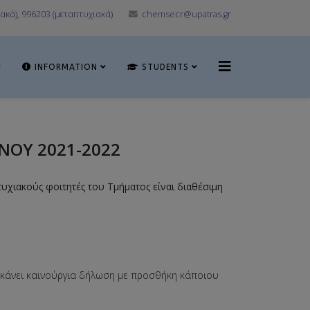
ακά), 996203 (μεταπτυχιακά)
chemsecr@upatras.gr
INFORMATION
STUDENTS
ΟΥ 2021-2022
χιακούς φοιτητές του Τμήματος είναι διαθέσιμη
α κάνει καινούργια δήλωση με προσθήκη κάποιου