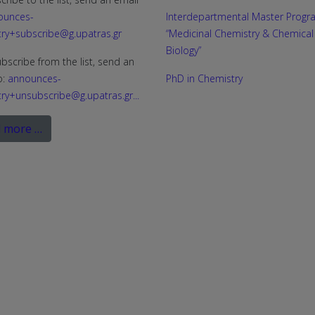
ounces-
Interdepartmental Master Progr
ry+subscribe@g.upatras.gr
“Medicinal Chemistry & Chemical
Biology”
bscribe from the list, send an
o:
announces-
PhD in Chemistry
ry+unsubscribe@g.upatras.gr
...
 more …