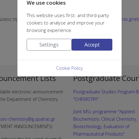
We use cookies
This website uses first- and third-party
ώσεις της Γραμματείας στον Ιστότοπο
http://www.chem.upatras.gr/el
cookies to analyse and improve your
browsing experience.
Settings
Accept
Cookie Policy
ouncement Lists
Postgraduate Cour
ilable electronic announcement
Postgraduate Studies Program (M
f the Department of Chemistry
"CHEMISTRY"
Joint MSc programme "Applied
ces-chemistry@g.upatras.gr
Biochemistry: Clinical Chemistry,
RTMENT ANNOUNCEMENTS)
Biotechnology, Evaluation of
Pharmaceutical Products"
cribe to the list, send an email