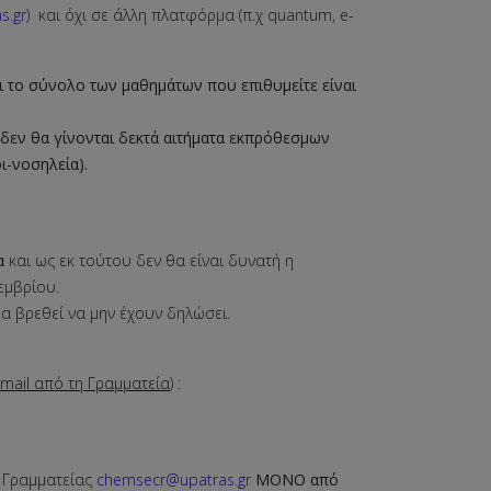
s.gr
) και όχι σε άλλη πλατφόρμα (π.χ quantum, e-
ι το σύνολο των μαθημάτων που επιθυμείτε είναι
δεν θα γίνονται δεκτά αιτήματα εκπρόθεσμων
ι-νοσηλεία).
ια
και ως εκ τούτου δεν θα είναι δυνατή η
εμβρίου.
α βρεθεί να μην έχουν δηλώσει.
mail από τη Γραμματεία
) :
ς Γραμματείας
chemsecr@upatras.gr
MONO από