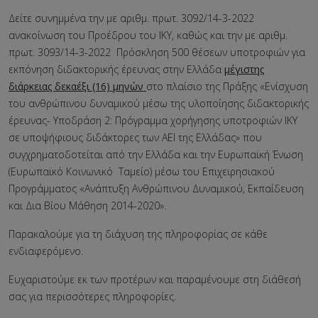
Δείτε συνημμένα την με αριθμ. πρωτ. 3092/14-3-2022
ανακοίνωση του Προέδρου του ΙΚΥ, καθώς και την με αριθμ.
πρωτ. 3093/14-3-2022 Πρόσκληση 500 θέσεων υποτροφιών για
εκπόνηση διδακτορικής έρευνας στην Ελλάδα
μέγιστης
διάρκειας δεκαέξι (16) μηνών
στο πλαίσιο της Πράξης «Ενίσχυση
του ανθρώπινου δυναμικού μέσω της υλοποίησης διδακτορικής
έρευνας- Υποδράση 2: Πρόγραμμα χορήγησης υποτροφιών ΙΚΥ
σε υποψήφιους διδάκτορες των ΑΕΙ της Ελλάδας» που
συγχρηματοδοτείται από την Ελλάδα και την Ευρωπαϊκή Ένωση
(Ευρωπαϊκό Κοινωνικό Ταμείο) μέσω του Επιχειρησιακού
Προγράμματος «Ανάπτυξη Ανθρώπινου Δυναμικού, Εκπαίδευση
και Δια Βίου Μάθηση 2014-2020».
Παρακαλούμε για τη διάχυση της πληροφορίας σε κάθε
ενδιαφερόμενο.
Ευχαριστούμε εκ των προτέρων και παραμένουμε στη διάθεσή
σας για περισσότερες πληροφορίες.