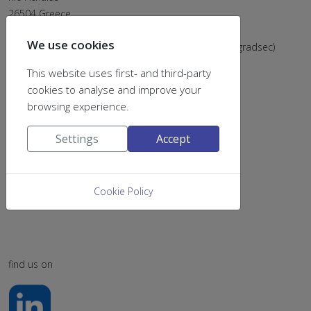
26504 Greece
Email:
chemsecr@upatras.gr
We use cookies
Tel: (+302610) 996202 & 996205 (postsec), 996203 (gradsec)
This website uses first- and third-party
cookies to analyse and improve your
browsing experience.
Settings
Accept
Cookie Policy
find us on