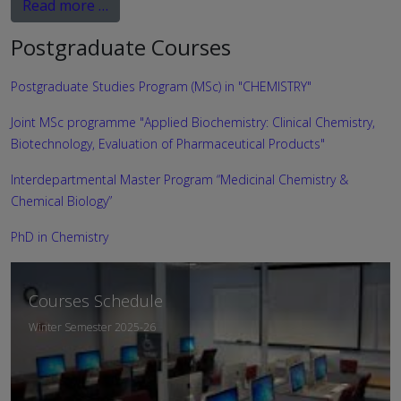
Read more …
Postgraduate Courses
Postgraduate Studies Program (MSc) in "CHEMISTRY"
Joint MSc programme "Applied Biochemistry: Clinical Chemistry,
Biotechnology, Evaluation of Pharmaceutical Products"
Interdepartmental Master Program “Medicinal Chemistry &
Chemical Biology”
PhD in Chemistry
Courses Schedule
Winter Semester 2025-26