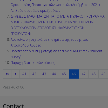
Ορκωμοσίας Προπτυχιακών Φοιτητών (Δεκέμβριος 2021)-
Αριθμός συνοδών ορκιζομένων
ΔΗΛΩΣΕΙΣ ΜΑΘΗΜΑΤΩΝ ΓΙΑ ΤΟ ΜΕΤΑΠΤΥΧΙΑΚΟ ΠΡΟΓΡΑΜΜΑ:
ΔΠΜΣ «ΕΦΑΡMΟΣΜΕΝΗ ΒΙΟΧΗΜΕΙΑ: ΚΛΙΝΙΚΗ ΧΗΜΕΙΑ,
ΒΙΟΤΕΧΝΟΛΟΓΙΑ, ΑΞΙΟΛΟΓΗΣΗ ΦΑΡΜΑΚΕΥΤΙΚΩΝ
ΠΡΟΪΟΝΤΩΝ»
Ανακοίνωση σχετικά με την ημέρα της εορτής του
Αποστόλου Ανδρέα
Πρόσκληση για συμμετοχή σε έρευνα "U-Multirank student
survey"
Παροχή διατακτικών σίτισης
41
42
43
44
45
46
47
48
49
Page 46 of 86
Contact