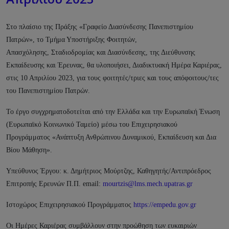
Στο πλαίσιο της Πράξης «Γραφείο Διασύνδεσης Πανεπιστημίου
Πατρών», το Τμήμα Υποστήριξης Φοιτητών,
Απασχόλησης, Σταδιοδρομίας και Διασύνδεσης, της Διεύθυνσης
Εκπαίδευσης και Έρευνας, θα υλοποιήσει, Διαδικτυακή Ημέρα Καριέρας,
στις 10 Απριλίου 2023, για τους φοιτητές/τριες και τους απόφοιτους/τες
του Πανεπιστημίου Πατρών.
Το έργο συγχρηματοδοτείται από την Ελλάδα και την Ευρωπαϊκή Ένωση
(Ευρωπαϊκό Κοινωνικό Ταμείο) μέσω του Επιχειρησιακού
Προγράμματος «Ανάπτυξη Ανθρώπινου Δυναμικού, Εκπαίδευση και Δια
Βίου Μάθηση».
Υπεύθυνος Έργου: κ. Δημήτριος Μούρτζης, Καθηγητής/Αντιπρόεδρος
Επιτροπής Ερευνών Π.Π. email:
mourtzis@lms.mech.upatras.gr
Ιστοχώρος Επιχειρησιακού Προγράμματος
https://empedu.gov.gr
Οι Ημέρες Καριέρας συμβάλλουν στην προώθηση των ευκαιριών