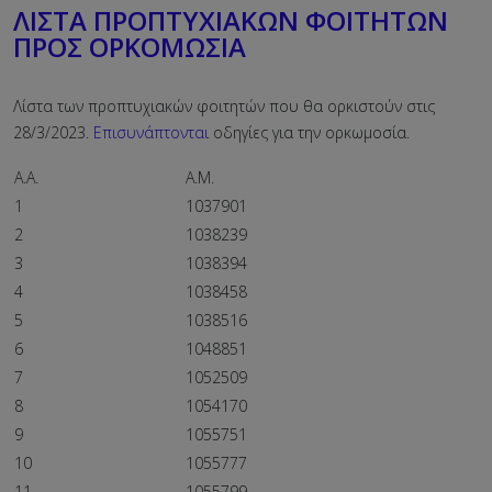
ΛΙΣΤΑ ΠΡΟΠΤΥΧΙΑΚΩΝ ΦΟΙΤΗΤΩΝ
ΠΡΟΣ ΟΡΚΟΜΩΣΙΑ
Λίστα των προπτυχιακών φοιτητών που θα ορκιστούν στις
28/3/2023.
Επισυνάπτονται
οδηγίες για την ορκωμοσία.
Α.Α.
Α.Μ.
1
1037901
2
1038239
3
1038394
4
1038458
5
1038516
6
1048851
7
1052509
8
1054170
9
1055751
10
1055777
11
1055799