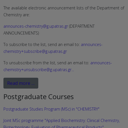
The available electronic announcement lists of the Department of
Chemistry are:
announces-chemistry@g.upatras.gr
(DEPARTMENT
ANNOUNCEMENTS)
To subscribe to the list, send an email to:
announces-
chemistry+subscribe@g.upatras.gr
To unsubscribe from the list, send an email to:
announces-
chemistry+unsubscribe@g.upatras.gr
...
Read more …
Postgraduate Courses
Postgraduate Studies Program (MSc) in "CHEMISTRY"
Joint MSc programme "Applied Biochemistry: Clinical Chemistry,
Biotechnology, Evaluation of Pharmaceutical Products"