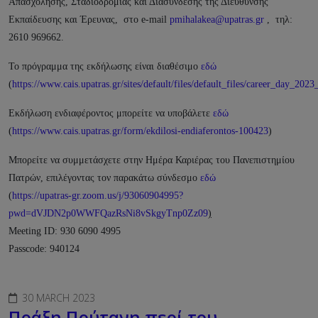
Απασχόλησης, Σταδιοδρομίας και Διασύνδεσης της Διεύθυνσης
Εκπαίδευσης και Έρευνας, στο e-mail
pmihalakea@upatras.gr
, τηλ:
2610 969662.
Το πρόγραμμα της εκδήλωσης είναι διαθέσιμο
εδώ
(
https://www.cais.upatras.gr/sites/default/files/default_files/career_day_202
Εκδήλωση ενδιαφέροντος μπορείτε να υποβάλετε
εδώ
(
https://www.cais.upatras.gr/form/ekdilosi-endiaferontos-100423
)
Μπορείτε να συμμετάσχετε στην Ημέρα Καριέρας του Πανεπιστημίου
Πατρών, επιλέγοντας τον παρακάτω σύνδεσμο
εδώ
(
https://upatras-gr.zoom.us/j/93060904995?
pwd=dVJDN2p0WWFQazRsNi8vSkgyTnp0Zz09
)
Meeting ID: 930 6090 4995
Passcode: 940124
30 MARCH 2023
Πράξη Πρύτανη περί του