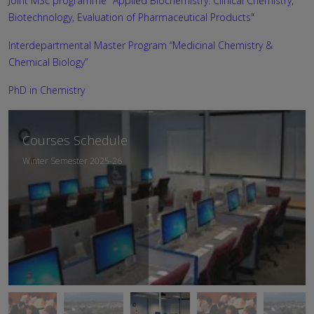
Joint MSc programme "Applied Biochemistry: Clinical Chemistry,
Biotechnology, Evaluation of Pharmaceutical Products"
Interdepartmental Master Program “Medicinal Chemistry &
Chemical Biology”
PhD in Chemistry
Departmental
Courses Schedule
Curriculum
Winter Semester 2025-26
Academic Year 2025-26