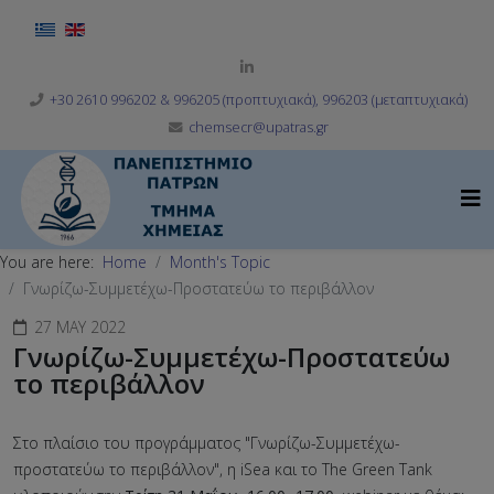
Select your language
+30 2610 996202 & 996205 (προπτυχιακά), 996203 (μεταπτυχιακά)
chemsecr@upatras.gr
You are here:
Home
Month's Topic
Γνωρίζω-Συμμετέχω-Προστατεύω το περιβάλλον
27 MAY 2022
Γνωρίζω-Συμμετέχω-Προστατεύω
το περιβάλλον
Στο πλαίσιο του προγράμματος "Γνωρίζω-Συμμετέχω-
προστατεύω το περιβάλλον", η iSea και το The Green Tank