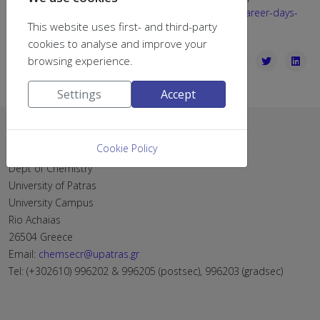
παρακάτω σύνδεσμο:
https://www.cais.upatras.gr/career-days-
This website uses first- and third-party
page
cookies to analyse and improve your
browsing experience.
Settings
Accept
Contact
Cookie Policy
Dept of Chemistry
University of Patras
University Campus
Rio Achaias
26504 Greece
Email:
chemsecr@upatras.gr
Tel: (+302610) 996202 & 996205 (postsec), 996203 (gradsec)