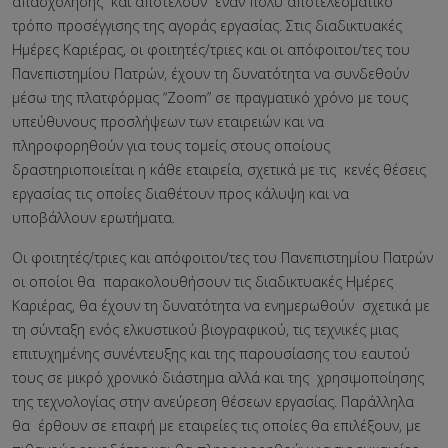
απασχόλησης και αποτελούν έναν πολύ αποτελεσματικό
τρόπο προσέγγισης της αγοράς εργασίας. Στις διαδικτυακές
Ημέρες Καριέρας, οι φοιτητές/τριες και οι απόφοιτοι/τες του
Πανεπιστημίου Πατρών, έχουν τη δυνατότητα να συνδεθούν
μέσω της πλατφόρμας “Ζoom” σε πραγματικό χρόνο με τους
υπεύθυνους προσλήψεων των εταιρειών και να
πληροφορηθούν για τους τομείς στους οποίους
δραστηριοποιείται η κάθε εταιρεία, σχετικά με τις κενές θέσεις
εργασίας τις οποίες διαθέτουν προς κάλυψη και να
υποβάλλουν ερωτήματα.
Οι φοιτητές/τριες και απόφοιτοι/τες του Πανεπιστημίου Πατρών
οι οποίοι θα παρακολουθήσουν τις διαδικτυακές Ημέρες
Καριέρας, θα έχουν τη δυνατότητα να ενημερωθούν σχετικά με
τη σύνταξη ενός ελκυστικού βιογραφικού, τις τεχνικές μιας
επιτυχημένης συνέντευξης και της παρουσίασης του εαυτού
τους σε μικρό χρονικό διάστημα αλλά και της χρησιμοποίησης
της τεχνολογίας στην ανεύρεση θέσεων εργασίας. Παράλληλα
θα έρθουν σε επαφή με εταιρείες τις οποίες θα επιλέξουν, με