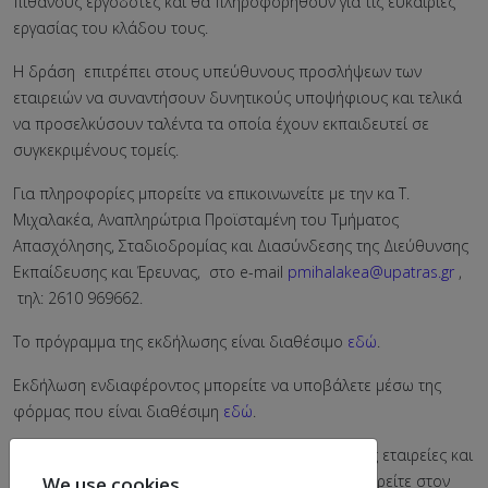
πιθανούς εργοδότες και θα πληροφορηθούν για τις ευκαιρίες
εργασίας του κλάδου τους.
Η δράση επιτρέπει στους υπεύθυνους προσλήψεων των
εταιρειών να συναντήσουν δυνητικούς υποψήφιους και τελικά
να προσελκύσουν ταλέντα τα οποία έχουν εκπαιδευτεί σε
συγκεκριμένους τομείς.
Για πληροφορίες μπορείτε να επικοινωνείτε με την κα T.
Μιχαλακέα, Αναπληρώτρια Προϊσταμένη του Τμήματος
Απασχόλησης, Σταδιοδρομίας και Διασύνδεσης της Διεύθυνσης
Εκπαίδευσης και Έρευνας, στο e-mail
pmihalakea@upatras.gr
,
τηλ: 2610 969662.
Το πρόγραμμα της εκδήλωσης είναι διαθέσιμο
εδώ
.
Εκδήλωση ενδιαφέροντος μπορείτε να υποβάλετε μέσω της
φόρμας που είναι διαθέσιμη
εδώ
.
Πληροφορίες για την εκδήλωση, τις συμμετέχουσες εταιρείες και
τους συνδέσμους παρακολούθησης μπορείτε να βρείτε στον
We use cookies