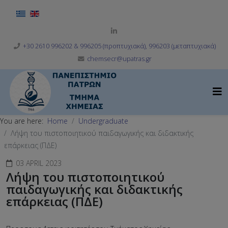
Select your language
+30 2610 996202 & 996205 (προπτυχιακά), 996203 (μεταπτυχιακά)
chemsecr@upatras.gr
You are here:
Home
Undergraduate
Λήψη του πιστοποιητικού παιδαγωγικής και διδακτικής
επάρκειας (ΠΔΕ)
03 APRIL 2023
Λήψη του πιστοποιητικού
παιδαγωγικής και διδακτικής
επάρκειας (ΠΔΕ)