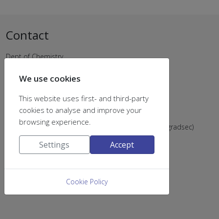
Contact
Dept of Chemistry
University of Patras
We use cookies
University Campus
Rio Achaias
This website uses first- and third-party
26504 Greece
cookies to analyse and improve your
Email:
chemsecr@upatras.gr
browsing experience.
Tel: (+302610) 996202 & 996205 (postsec), 996203 (gradsec)
Settings
Accept
Cookie Policy