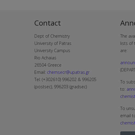
Contact
Ann
Dept of Chemistry
The ava
University of Patras
lists o
University Campus
are:
Rio Achaias
announ
26504 Greece
(DEPA
Email:
chemsecr@upatras.gr
Tel: (+302610) 996202 & 996205
To subs
(postsec), 996203 (gradsec)
to:
ann
chemist
To unsu
email t
chemist