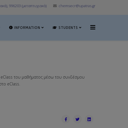
ακά), 996203 (μεταπτυχιακά)
chemsecr@upatras.gr
INFORMATION
STUDENTS
ο eClass του μαθήματος μέσω του συνδέσμου
στο eClass.