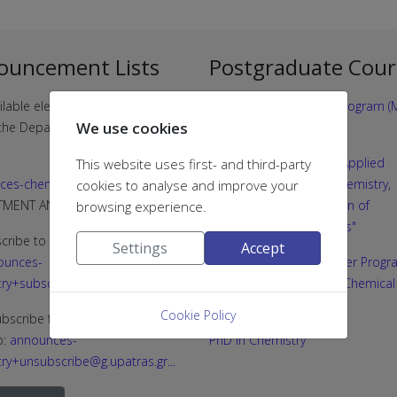
ouncement Lists
Postgraduate Cour
ilable electronic announcement
Postgraduate Studies Program (M
We use cookies
f the Department of Chemistry
"CHEMISTRY"
Joint MSc programme "Applied
This website uses first- and third-party
ces-chemistry@g.upatras.gr
Biochemistry: Clinical Chemistry,
cookies to analyse and improve your
RTMENT ANNOUNCEMENTS)
Biotechnology, Evaluation of
browsing experience.
Pharmaceutical Products"
cribe to the list, send an email
Settings
Accept
ounces-
Interdepartmental Master Progr
ry+subscribe@g.upatras.gr
“Medicinal Chemistry & Chemical
Biology”
Cookie Policy
bscribe from the list, send an
o:
announces-
PhD in Chemistry
ry+unsubscribe@g.upatras.gr
...