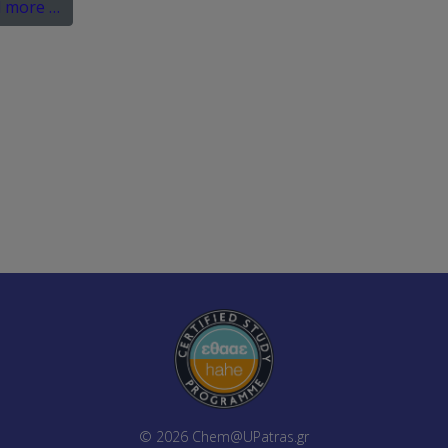
 more …
© 2026
Chem@UPatras.gr