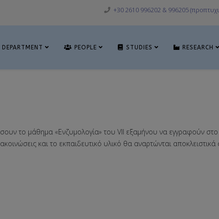
+30 2610 996202 & 996205 (προπτυχι
DEPARTMENT
PEOPLE
STUDIES
RESEARCH
ήσουν το μάθημα «Ενζυμολογία» του VIΙ εξαμήνου να εγγραφούν στ
νακοινώσεις και το εκπαιδευτικό υλικό θα αναρτώνται αποκλειστικά 