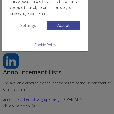
This website uses first- and third-party
cookies to analyse and improve your
browsing experience.
Settings
Accept
Cookie Policy
find us on
Announcement Lists
The available electronic announcement lists of the Department of
Chemistry are:
announces-chemistry@g.upatras.gr
(DEPARTMENT
ANNOUNCEMENTS)