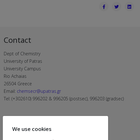
Contact
Dept of Chemistry
University of Patras
University Campus
Rio Achaias
26504 Greece
Email:
chemsecr@upatras.gr
Tel: (+302610) 996202 & 996205 (postsec), 996203 (gradsec)
We use cookies