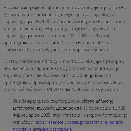
Η ανακοίνωση αφορά:
α)
τους προπτυχιακούς φοιτητές που θα
ξεκινήσουν την εκπόνηση της πτυχιακής τους εργασίας το
εαρινό εξάμηνο 2024-2025. Αυτούς δηλαδή, που θα δηλώσουν
για πρώτη φορά τα μαθήματα της πτυχιακής εργασίας στο
εαρινό εξάμηνο του ακαδ. έτους 2024-2025 και
β)
τους
προπτυχιακούς φοιτητές που δεν κατέθεσαν τη δήλωση
εκπόνησης Πτυχιακής Εργασίας στο χειμερινό εξάμηνο.
Οι τεταρτοετείς και επί πτυχίω προπτυχιακοί/ές φοιτητές/τριες,
που πληρούν τις προϋποθέσεις για την εκπόνηση πτυχιακής
εργασίας, βάσει των Κανόνων Δήλωσης Μαθημάτων του
Προπτυχιακού Προγράμματος Σπουδών που παρακολουθούν,
στο εαρινό εξάμηνο 2024-2025 ακολουθούν τα εξής βήματα:
Οι ενδιαφερόμενοι συμπληρώνουν
Αίτηση Δήλωσης
Εκπόνησης Πτυχιακής Εργασίας
από 13 Ιανουαρίου έως 28
Φεβρουαρίου 2025, στην Υπηρεσία Ηλεκτρονικής Υποβολής
Αιτημάτων:
https://eservice.upatras.gr/case/aitisi-ekponisis-
ptychiakis-ergasias/description/