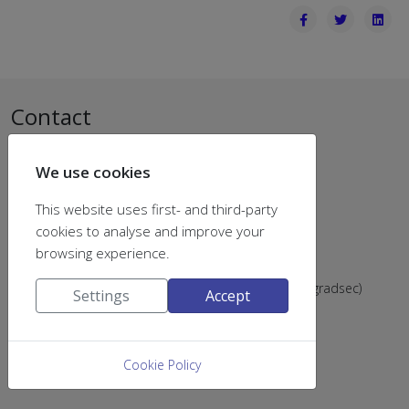
Contact
Dept of Chemistry
We use cookies
University of Patras
University Campus
This website uses first- and third-party
Rio Achaias
cookies to analyse and improve your
26504 Greece
browsing experience.
Email:
chemsecr@upatras.gr
Tel: (+302610) 996202 & 996205 (postsec), 996203 (gradsec)
Settings
Accept
Cookie Policy