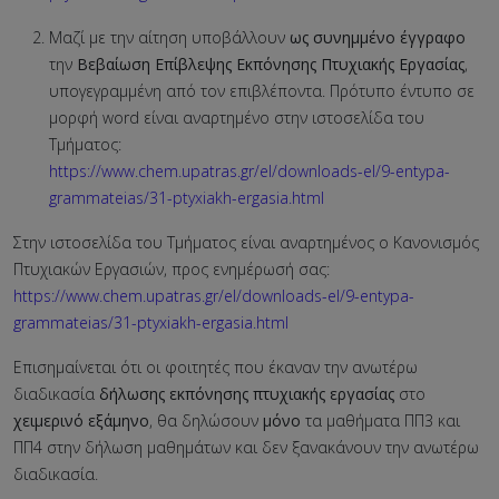
Μαζί με την αίτηση υποβάλλουν
ως συνημμένο έγγραφο
την
Βεβαίωση Επίβλεψης Εκπόνησης Πτυχιακής Εργασίας
,
υπογεγραμμένη από τον επιβλέποντα. Πρότυπο έντυπο σε
μορφή word είναι αναρτημένο στην ιστοσελίδα του
Τμήματος:
https://www.chem.upatras.gr/el/downloads-el/9-entypa-
grammateias/31-ptyxiakh-ergasia.html
Στην ιστοσελίδα του Τμήματος είναι αναρτημένος ο Κανονισμός
Πτυχιακών Εργασιών, προς ενημέρωσή σας:
https://www.chem.upatras.gr/el/downloads-el/9-entypa-
grammateias/31-ptyxiakh-ergasia.html
Επισημαίνεται ότι οι φοιτητές που έκαναν την ανωτέρω
διαδικασία
δήλωσης εκπόνησης πτυχιακής εργασίας
στο
χειμερινό εξάμηνο
, θα δηλώσουν
μόνο
τα μαθήματα ΠΠ3 και
ΠΠ4 στην δήλωση μαθημάτων και δεν ξανακάνουν την ανωτέρω
διαδικασία.