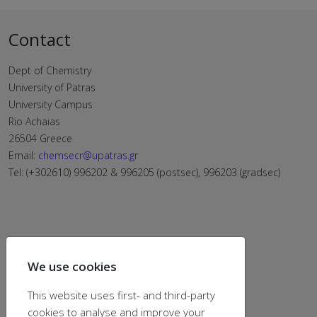
Contact
Dept of Chemistry
University of Patras
University Campus
Rio Achaias
26504 Greece
Email:
chemsecr@upatras.gr
Tel: (+302610) 996202 & 996205 (postsec), 996203 (gradsec)
We use cookies
This website uses first- and third-party
cookies to analyse and improve your