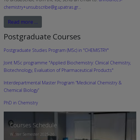
chemistry+unsubscribe@g.upatras.gr
...
Read more …
Postgraduate Courses
Postgraduate Studies Program (MSc) in "CHEMISTRY"
Joint MSc programme "Applied Biochemistry: Clinical Chemistry,
Biotechnology, Evaluation of Pharmaceutical Products"
Interdepartmental Master Program “Medicinal Chemistry &
Chemical Biology”
PhD in Chemistry
Departmental
Courses Schedule
Curriculum
Winter Semester 2025-26