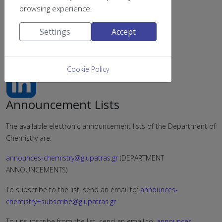
browsing experience.
Settings
Accept
find us on
Cookie Policy
Announcement Lists
The available electronic announcement lists of the Department of
Chemistry are:
announces-chemistry@g.upatras.gr
(DEPARTMENT
ANNOUNCEMENTS)
To subscribe to the list, send an email to:
announces-
chemistry+subscribe@g.upatras.gr
To unsubscribe from the list, send an email to:
announces-