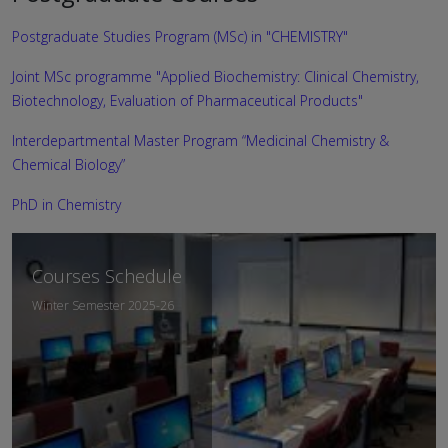
Postgraduate Studies Program (MSc) in "CHEMISTRY"
Joint MSc programme "Applied Biochemistry: Clinical Chemistry,
Biotechnology, Evaluation of Pharmaceutical Products"
Interdepartmental Master Program “Medicinal Chemistry &
Chemical Biology”
PhD in Chemistry
Courses Schedule
Winter Semester 2025-26