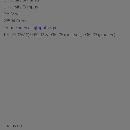
University Campus
Rio Achaias
26504 Greece
Email:
chemsecr@upatras.gr
Tel: (+302610) 996202 & 996205 (postsec), 996203 (gradsec)
find us on