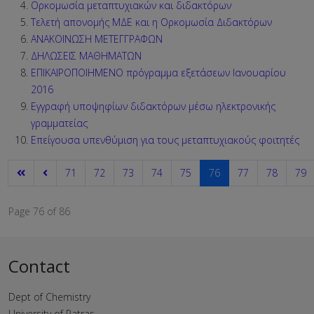
Oρκομωσία μεταπτυχιακών και διδακτόρων
Tελετή απονομής ΜΔΕ και η Ορκομωσία Διδακτόρων
ΑΝΑΚΟΙΝΩΣΗ ΜΕΤΕΓΓΡΑΦΩΝ
ΔΗΛΩΣΕΙΣ ΜΑΘΗΜΑΤΩΝ
ΕΠΙΚΑΙΡΟΠΟΙΗΜΕΝΟ πρόγραμμα εξετάσεων Ιανουαρίου
2016
Εγγραφή υποψηφίων διδακτόρων μέσω ηλεκτρονικής
γραμματείας
Επείγουσα υπενθύμιση για τους μεταπτυχιακούς φοιτητές
71
72
73
74
75
76
77
78
79
Page 76 of 86
Contact
Dept of Chemistry
University of Patras