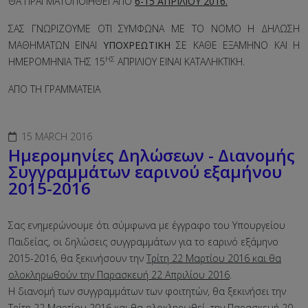
ΘΑ ΠΡΑΓΜΑΤΟΠΟΙΗΘΕΙ ΑΠΟ
6-15 ΑΠΡΙΛΙΟΥ 2016.
ΣΑΣ ΓΝΩΡΙΖΟΥΜΕ ΟΤΙ ΣΥΜΦΩΝΑ ΜΕ ΤΟ ΝΟΜΟ Η ΔΗΛΩΣΗ
ΜΑΘΗΜΑΤΩΝ ΕΙΝΑΙ
ΥΠΟΧΡΕΩΤΙΚΗ
ΣΕ ΚΑΘΕ ΕΞΑΜΗΝΟ ΚΑΙ Η
ΗΣ
ΗΜΕΡΟΜΗΝΙΑ ΤΗΣ 15
ΑΠΡΙΛΙΟΥ ΕΙΝΑΙ ΚΑΤΑΛΗΚΤΙΚΗ.
ΑΠΟ ΤΗ ΓΡΑΜΜΑΤΕΙΑ
15 MARCH 2016
Ημερομηνίες Δηλώσεων - Διανομής
Συγγραμμάτων εαρινού εξαμήνου
2015-2016
Σας ενημερώνουμε ότι σύμφωνα με έγγραφο του Υπουργείου
Παιδείας, οι δηλώσεις συγγραμμάτων για το εαρινό εξάμηνο
2015-2016, θα ξεκινήσουν την
Τρίτη 22 Μαρτίου 2016 και θα
ολοκληρωθούν την Παρασκευή 22 Απριλίου 2016
.
Η διανομή των συγγραμμάτων των φοιτητών, θα ξεκινήσει την
Τρίτη 22 Μαρτίου 2016 και θα ολοκληρωθεί την Παρασκευή 20