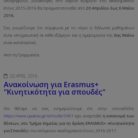
υποψήφιους Διδάκτορες στο εαρινό εξάμηνο του ακαδημαικού
έτους 2015-2016 θα πραγματοποιηθεί από
20 Απριλίου έως 6 Μαίου
2016.
Σας γνωρίζουμε ότι σύμφωνα με το νόμο η δήλωση μαθημάτων
είναι υποχρεωτική σε κάθε εξάμηνο και η ημερομηνία της
6ης Μαίου
είναι καταληκτική.
Από τη Γραμματεία
20 APRIL 2016
Ανακοίνωση για Erasmus+
"Κινητικότητα για σπουδές"
Θα θέλαμε να σας ενημερώσουμε ότι στην ιστοσελίδα:
https://www.upatras.gr/el/node/5901
έχει αναρτηθεί
η κατανομή των
θέσεων, στο Τμήμα Χημείας για τη δράση ERASMUS+ «Κινητικότητα
για Σπουδές
» του επόμενου ακαδημαϊκού έτους 2016-2017.