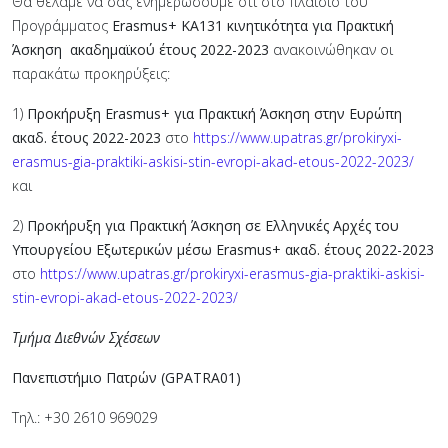
Θα θέλαμε να σας ενημερώσουμε ότι στο πλαίσιο του
Προγράμματος
Erasmus+ ΚΑ131 κινητικότητα για
Πρακτική
Άσκηση
ακαδημαϊκού έτους
2022-2023
ανακοινώθηκαν οι
παρακάτω προκηρύξεις:
1)
Προκήρυξη
Erasmus
+ για Πρακτική Άσκηση στην Ευρώπη
ακαδ. έτους 2022-2023
στο
https://www.upatras.gr/prokiryxi-
erasmus-gia-praktiki-askisi-stin-evropi-akad-etous-2022-2023/
και
2)
Προκήρυξη για Πρακτική Άσκηση σε Ελληνικές Αρχές του
Υπουργείου Εξωτερικών μέσω
Erasmus
+ ακαδ. έτους 2022-2023
στο
https://www.upatras.gr/prokiryxi-erasmus-gia-praktiki-askisi-
stin-evropi-akad-etous-2022-2023/
Τμήμα Διεθνών Σχέσεων
Πανεπιστήμιο Πατρών (GPATRA01)
Τηλ.: +30 2610 969029