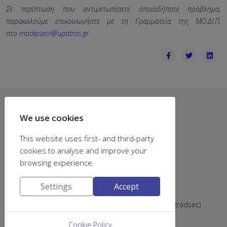
Σε περίπτωση που αντιμετωπίσετε οποιοδήποτε πρόβλημα,
παρακαλούμε επικοινωνήστε με τη Γραμματεία της ΜΟ.ΔΙ.Π.
στο
modipsecr@upatras.gr
Contact
We use cookies
Dept of Chemistry
This website uses first- and third-party
University of Patras
cookies to analyse and improve your
University Campus
browsing experience.
Rio Achaias
26504 Greece
Settings
Accept
Email:
chemsecr@upatras.gr
Tel: (+302610) 996202 & 996205 (postsec), 996203 (gradsec)
Cookie Policy