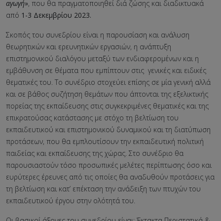
αγωγή
»
, που θα πραγματοποιηθεί διά ζώσης και διαδικτυακά
από
1-3 Δεκεμβρίου 2023.
Σκοπός του συνεδρίου είναι η παρουσίαση και ανάλυση
θεωρητικών και ερευνητικών εργασιών, η ανάπτυξη
επιστημονικού διαλόγου μεταξύ των ενδιαφερομένων και η
εμβάθυνση σε θέματα που εμπίπτουν στις γενικές και ειδικές
θεματικές του. Το συνέδριο στοχεύει επίσης σε μία γενική αλλά
και σε βάθος συζήτηση θεμάτων που άπτονται της εξελικτικής
πορείας της εκπαίδευσης στις συγκεκριμένες θεματικές και της
επικρατούσας κατάστασης με στόχο τη βελτίωση του
εκπαιδευτικού και επιστημονικού δυναμικού και τη διατύπωση
προτάσεων, που θα εμπλουτίσουν την εκπαιδευτική πολιτική
παιδείας και εκπαίδευσης της χώρας. Στο συνέδριο θα
παρουσιαστούν τόσο προσωπικές μελέτες περίπτωσης όσο και
ευρύτερες έρευνες από τις οποίες θα αναδυθούν προτάσεις για
τη βελτίωση και κατ’ επέκταση την ανάδειξη των πτυχών του
εκπαιδευτικού έργου στην ολότητά του.
Οι βασικοί άξονες του συνεδρίου είναι: Έκτακτα Περιστατικά &