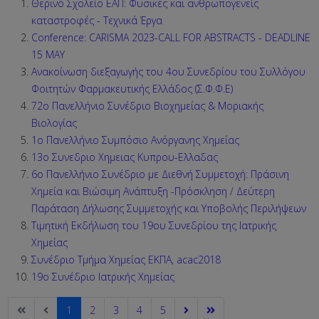
Θερινό Σχολείο ΕΑΠ: Φυσικές και ανθρωπογενείς
καταστροφές - Τεχνικά Έργα
Conference: CARISMA 2023-CALL FOR ABSTRACTS - DEADLINE
15 MAY
Ανακοίνωση διεξαγωγής του 4ου Συνεδρίου του Συλλόγου
Φοιτητών Φαρμακευτικής Ελλάδος (Σ.Φ.Φ.Ε)
72ο Πανελλήνιο Συνέδριο Βιοχημείας & Μοριακής
Βιολογίας
1ο Πανελλήνιο Συμπόσιο Ανόργανης Χημείας
13ο Συνεδριο Χημειας Κυπρου-Ελλαδας
6ο Πανελλήνιο Συνέδριο με Διεθνή Συμμετοχή: Πράσινη
Χημεία και Βιώσιμη Ανάπτυξη -Πρόσκληση / Δεύτερη
Παράταση Δήλωσης Συμμετοχής και Υποβολής Περιλήψεων
Τιμητική Εκδήλωση του 19ου Συνεδρίου της Ιατρικής
Χημείας
Συνέδριο Τμήμα Χημείας ΕΚΠΑ, acac2018
19ο Συνέδριο Ιατρικής Χημείας
1
2
3
4
5