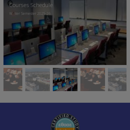
Courses Schedule
Exams Schedule
Winter Semester 2025-26
September 2026