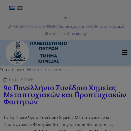
Select your language
+30 2610 996202 & 996205 (προπτυχιακά), 996203 (μεταπτυχιακά)
chemsecr@upatras.gr
You are here:
Home
Conferences
03 JULY 2026
9ο Πανελλήνιο Συνέδριο Χημείας
Μεταπτυχιακών και Προπτυχιακών
Φοιτητών
Το
9ο Πανελλήνιο Συνέδριο Χημείας Μεταπτυχιακών και
Προπτυχιακών Φοιτητών
θα πραγματοποιηθεί με φυσική