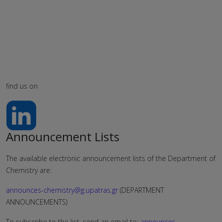
find us on
Announcement Lists
The available electronic announcement lists of the Department of
Chemistry are:
announces-chemistry@g.upatras.gr
(DEPARTMENT
ANNOUNCEMENTS)
To subscribe to the list, send an email to:
announces-