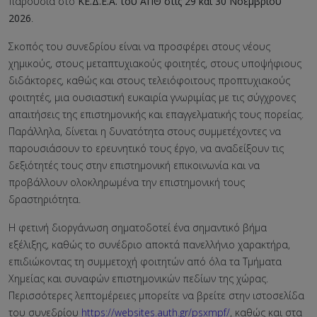
παρουσία στο
ΚΕ.Δ.Ε.Α. του ΑΠΘ στις 29 και 30 Νοεμβρίου
2026
.
Σκοπός του συνεδρίου είναι να προσφέρει στους νέους
χημικούς, στους μεταπτυχιακούς φοιτητές, στους υποψήφιους
διδάκτορες, καθώς και στους τελειόφοιτους προπτυχιακούς
φοιτητές, μια ουσιαστική ευκαιρία γνωριμίας με τις σύγχρονες
απαιτήσεις της επιστημονικής και επαγγελματικής τους πορείας.
Παράλληλα, δίνεται η δυνατότητα στους συμμετέχοντες να
παρουσιάσουν το ερευνητικό τους έργο, να αναδείξουν τις
δεξιότητές τους στην επιστημονική επικοινωνία και να
προβάλλουν ολοκληρωμένα την επιστημονική τους
δραστηριότητα.
Η φετινή διοργάνωση σηματοδοτεί ένα σημαντικό βήμα
εξέλιξης, καθώς το συνέδριο αποκτά πανελλήνιο χαρακτήρα,
επιδιώκοντας τη συμμετοχή φοιτητών από όλα τα Τμήματα
Χημείας και συναφών επιστημονικών πεδίων της χώρας.
Περισσότερες λεπτομέρειες μπορείτε να βρείτε στην ιστοσελίδα
του συνεδρίου
https://websites.auth.gr/psxmpf/
, καθώς και στα