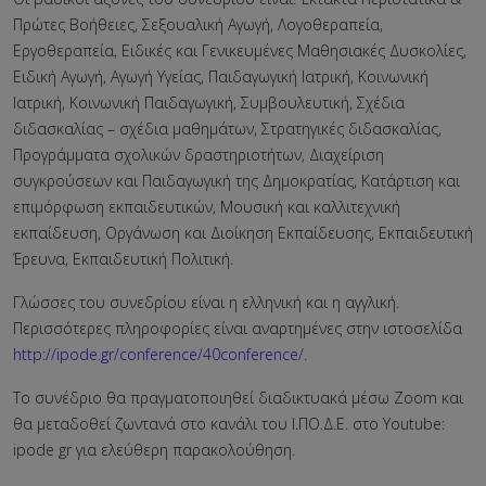
Πρώτες Βοήθειες, Σεξουαλική Αγωγή, Λογοθεραπεία,
Εργοθεραπεία, Ειδικές και Γενικευμένες Μαθησιακές Δυσκολίες,
Ειδική Αγωγή, Αγωγή Υγείας, Παιδαγωγική Ιατρική, Κοινωνική
Ιατρική, Κοινωνική Παιδαγωγική, Συμβουλευτική, Σχέδια
διδασκαλίας – σχέδια μαθημάτων, Στρατηγικές διδασκαλίας,
Προγράμματα σχολικών δραστηριοτήτων, Διαχείριση
συγκρούσεων και Παιδαγωγική της Δημοκρατίας, Κατάρτιση και
επιμόρφωση εκπαιδευτικών, Μουσική και καλλιτεχνική
εκπαίδευση, Οργάνωση και Διοίκηση Εκπαίδευσης, Εκπαιδευτική
Έρευνα, Εκπαιδευτική Πολιτική.
Γλώσσες του συνεδρίου είναι η ελληνική και η αγγλική.
Περισσότερες πληροφορίες είναι αναρτημένες στην ιστοσελίδα
http://ipode.gr/conference/40conference/
.
Το συνέδριο θα πραγματοποιηθεί διαδικτυακά μέσω Zoom και
θα μεταδοθεί ζωντανά στο κανάλι του Ι.ΠΟ.Δ.Ε. στο Youtube:
ipode gr για ελεύθερη παρακολούθηση.