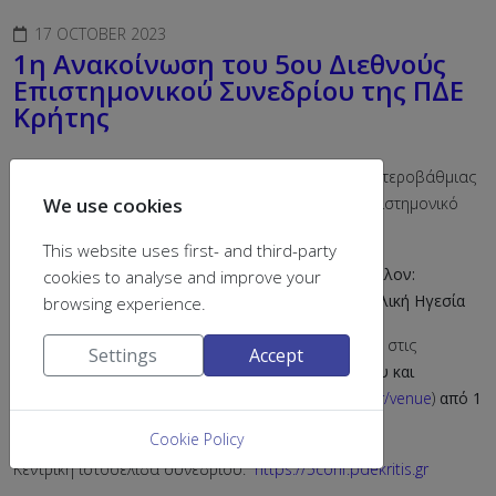
17 OCTOBER 2023
1η Ανακοίνωση του 5ου Διεθνούς
Επιστημονικού Συνεδρίου της ΠΔΕ
Κρήτης
Η Περιφερειακή Διεύθυνση Πρωτοβάθμιας και Δευτεροβάθμιας
ο
We use cookies
Εκπαίδευσης Κρήτης διοργανώνει το 5
Διεθνές Επιστημονικό
Συνέδριο με θέμα:
This website uses first- and third-party
Μορφές ανάπτυξης του Σχολείου για βιώσιμο μέλλον:
cookies to analyse and improve your
Νέοι ορίζοντες στη σύγχρονη Εκπαίδευση και σχολική Ηγεσία
browsing experience.
Οι εργασίες του θα πραγματοποιηθούν διά ζώσης στις
Settings
Accept
κτηριακές εγκαταστάσεις του
Πρότυπου Γυμνασίου και
Πρότυπου ΓΕΛ Ηρακλείου
(
https://5conf.pdekritis.gr/venue
)
α
πό 1
έως 3 Μαρτίου 2024.
Cookie Policy
Κεντρική ιστοσελίδα συνεδρίου:
https://5conf.pdekritis.gr