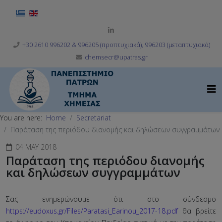
Select your language
+30 2610 996202 & 996205 (προπτυχιακά), 996203 (μεταπτυχιακά)
chemsecr@upatras.gr
You are here:
Home
Secretariat
Παράταση της περιόδου διανομής και δηλώσεων συγγραμμάτων
04 MAY 2018
Παράταση της περιόδου διανομής
και δηλώσεων συγγραμμάτων
Σας ενημερώνουμε ότι στο σύνδεσμο
https://eudoxus.gr/Files/Paratasi_Earinou_2017-18.pdf
θα βρείτε