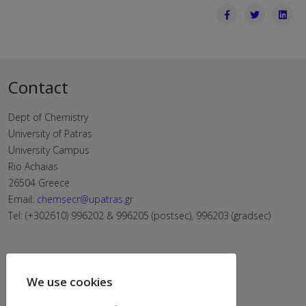
Contact
Dept of Chemistry
University of Patras
University Campus
Rio Achaias
26504 Greece
Email:
chemsecr@upatras.gr
Tel: (+302610) 996202 & 996205 (postsec), 996203 (gradsec)
We use cookies