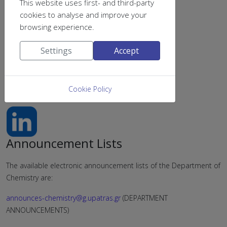
This website uses first- and third-party
cookies to analyse and improve your
browsing experience.
Settings
Accept
Cookie Policy
find us on
Announcement Lists
The available electronic announcement lists of the Department of
Chemistry are:
announces-chemistry@g.upatras.gr
(DEPARTMENT
ANNOUNCEMENTS)