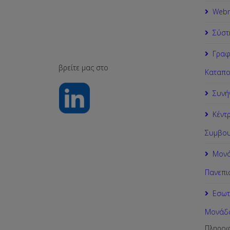
Webm
Σύστ
Γραφ
βρείτε μας στο
Καταπο
Συνή
Κέντ
Συμβου
Μονά
Πανεπι
Εσωτ
Μονάδα
Πληροφ