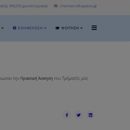
ακά), 996203 (μεταπτυχιακά)
chemsecr@upatras.gr
Α
ΕΝΗΜΈΡΩΣΗ
ΦΟΊΤΗΣΗ
ήρωσαν την
Πρακτική Άσκηση
του Τμήματός μας