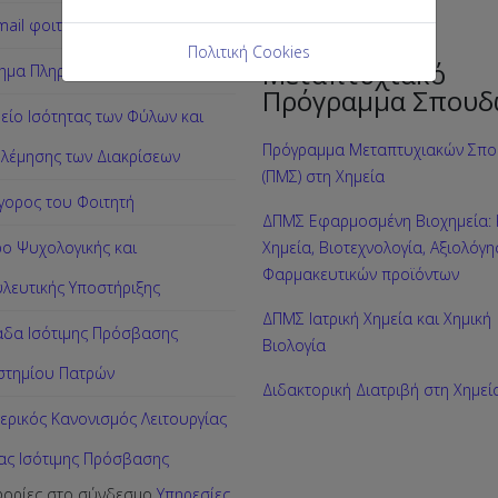
ail φοιτητών
Πολιτική Cookies
Μεταπτυχιακό
ημα Πληροφόρησης Αθηνά
Πρόγραμμα Σπουδ
είο Ισότητας των Φύλων και
Πρόγραμμα Μεταπτυχιακών Σπ
λέμησης των Διακρίσεων
(ΠΜΣ) στη Χημεία
γορος του Φοιτητή
ΔΠΜΣ Εφαρμοσμένη Βιοχημεία: Κ
ρο Ψυχολογικής και
Χημεία, Βιοτεχνολογία, Αξιολόγ
Φαρμακευτικών προϊόντων
λευτικής Υποστήριξης
ΔΠΜΣ Ιατρική Χημεία και Χημική
δα Ισότιμης Πρόσβασης
Βιολογία
στημίου Πατρών
Διδακτορική Διατριβή στη Χημεί
ερικός Κανονισμός Λειτουργίας
ς Ισότιμης Πρόσβασης
ορίες στο σύνδεσμο
Υπηρεσίες