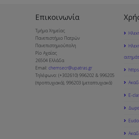
Επικοινωνία
Χρή
Τμήμα Χημείας
Ηλεκ
Πανεπιστήμιο Πατρών
Πανεπιστημιούπολη
Ηλεκ
Ρίο Αχαΐας
αιτημά
26504 Ελλάδα
Email:
chemsecr@upatras.gr
https
Τηλέφωνο: (+302610) 996202 & 996205
Ακαδ
(προπτυχιακά), 996203 (μεταπτυχιακά)
Ε-cla
Δωρε
Εudo
Ακαδ