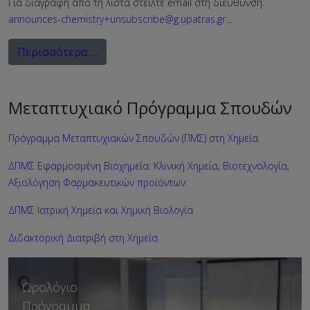
Για διαγραφή από τη λίστα στείλτε email στη διεύθυνση:
announces-chemistry+unsubscribe@g.upatras.gr
...
Περισσότερα …
Μεταπτυχιακό Πρόγραμμα Σπουδών
Πρόγραμμα Μεταπτυχιακών Σπουδών (ΠΜΣ) στη Χημεία
ΔΠΜΣ Εφαρμοσμένη Βιοχημεία: Κλινική Χημεία, Βιοτεχνολογία,
Αξιολόγηση Φαρμακευτικών προϊόντων
ΔΠΜΣ Ιατρική Χημεία και Χημική Βιολογία
Διδακτορική Διατριβή στη Χημεία
Οδηγός Σπουδών
Ωρολόγιο
Πρόγραμμα
Ακαδημαϊκό Έτος 2026-27