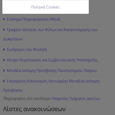
Πολιτική Cookies
Webmail φοιτητών
Σύστημα Πληροφόρησης Αθηνά
Γραφείο Ισότητας των Φύλων και Καταπολέμησης των
Διακρίσεων
Συνήγορος του Φοιτητή
Κέντρο Ψυχολογικής και Συμβουλευτικής Υποστήριξης
Μονάδα Ισότιμης Πρόσβασης Πανεπιστημίου Πατρών
Εσωτερικός Κανονισμός Λειτουργίας Μονάδας Ισότιμης
Πρόσβασης
Πληροφορίες στο σύνδεσμο
Υπηρεσίες Τμήματος Δικτύων
Λίστες ανακοινώσεων