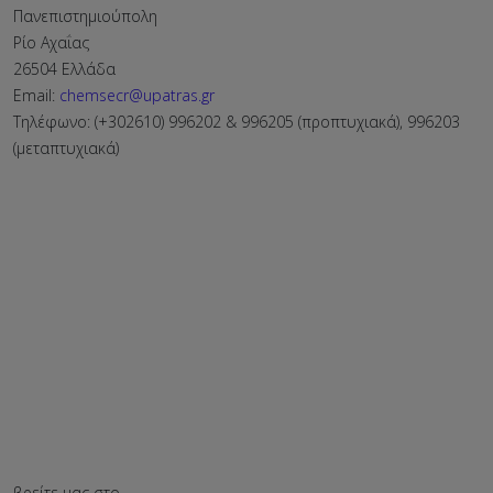
Πανεπιστημιούπολη
Ρίο Αχαΐας
26504 Ελλάδα
Email:
chemsecr@upatras.gr
Τηλέφωνο: (+302610) 996202 & 996205 (προπτυχιακά), 996203
(μεταπτυχιακά)
βρείτε μας στο