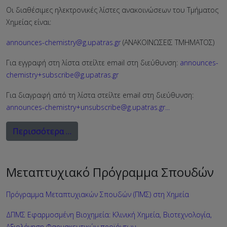
Οι διαθέσιμες ηλεκτρονικές λίστες ανακοινώσεων του Τμήματος
Χημείας είναι:
announces-chemistry@g.upatras.gr
(ΑΝΑΚΟΙΝΩΣΕΙΣ ΤΜΗΜΑΤΟΣ)
Για εγγραφή στη λίστα στείλτε email στη διεύθυνση:
announces-
chemistry+subscribe@g.upatras.gr
Για διαγραφή από τη λίστα στείλτε email στη διεύθυνση:
announces-chemistry+unsubscribe@g.upatras.gr
...
Περισσότερα …
Μεταπτυχιακό Πρόγραμμα Σπουδών
Πρόγραμμα Μεταπτυχιακών Σπουδών (ΠΜΣ) στη Χημεία
ΔΠΜΣ Εφαρμοσμένη Βιοχημεία: Κλινική Χημεία, Βιοτεχνολογία,
Αξιολόγηση Φαρμακευτικών προϊόντων